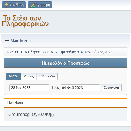
Σύνδεση
Εγγραφή
Το Στέκι των
Πληροφορικών
Main Menu
Το Στέκι των Πληροφορικών
Ημερολόγιο
Ιανουάριος 2023
►
►
Ημερολόγιο Προσεχώς
Λίστα
Μήνας
Εβδομάδα
Προς
Holidays
Groundhog Day (02 Φεβ)