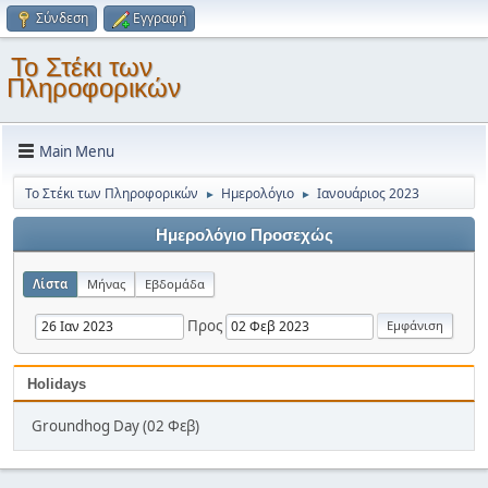
Σύνδεση
Εγγραφή
Το Στέκι των
Πληροφορικών
Main Menu
Το Στέκι των Πληροφορικών
Ημερολόγιο
Ιανουάριος 2023
►
►
Ημερολόγιο Προσεχώς
Λίστα
Μήνας
Εβδομάδα
Προς
Holidays
Groundhog Day (02 Φεβ)