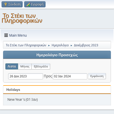
Σύνδεση
Εγγραφή
Το Στέκι των
Πληροφορικών
Main Menu
Το Στέκι των Πληροφορικών
Ημερολόγιο
Δεκέμβριος 2023
►
►
Ημερολόγιο Προσεχώς
Λίστα
Μήνας
Εβδομάδα
Προς
Holidays
New Year's (01 Ιαν)