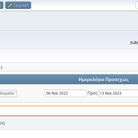
η
Εγγραφή
Ειδή
23
Ημερολόγιο Προσεχώς
Προς
βδομάδα
οε)