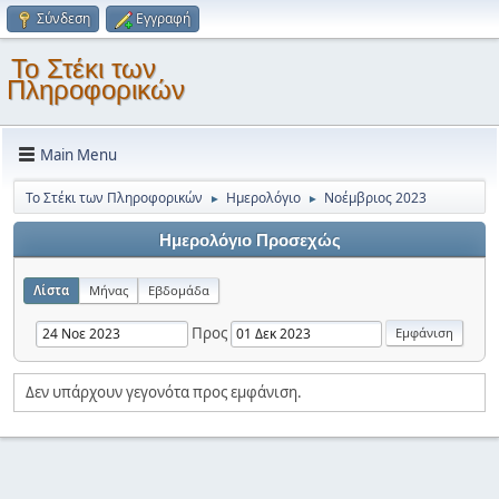
Σύνδεση
Εγγραφή
Το Στέκι των
Πληροφορικών
Main Menu
Το Στέκι των Πληροφορικών
Ημερολόγιο
Νοέμβριος 2023
►
►
Ημερολόγιο Προσεχώς
Λίστα
Μήνας
Εβδομάδα
Προς
Δεν υπάρχουν γεγονότα προς εμφάνιση.