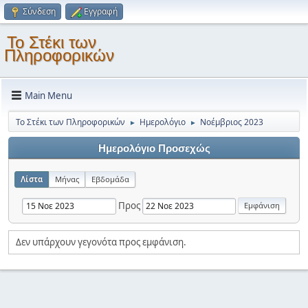
Σύνδεση
Εγγραφή
Το Στέκι των
Πληροφορικών
Main Menu
Το Στέκι των Πληροφορικών
Ημερολόγιο
Νοέμβριος 2023
►
►
Ημερολόγιο Προσεχώς
Λίστα
Μήνας
Εβδομάδα
Προς
Δεν υπάρχουν γεγονότα προς εμφάνιση.