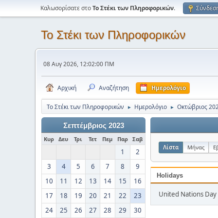
Καλωσορίσατε στο
Το Στέκι των Πληροφορικών
.
Σύνδεσ
Το Στέκι των Πληροφορικών
08 Αυγ 2026, 12:02:00 ΠΜ
Αρχική
Αναζήτηση
Ημερολόγιο
Το Στέκι των Πληροφορικών
Ημερολόγιο
Οκτώβριος 20
►
►
Σεπτέμβριος 2023
Κυρ
Δευ
Τρι
Τετ
Πεμ
Παρ
Σαβ
Λίστα
Μήνας
Ε
1
2
3
4
5
6
7
8
9
Holidays
10
11
12
13
14
15
16
United Nations Day 
17
18
19
20
21
22
23
24
25
26
27
28
29
30