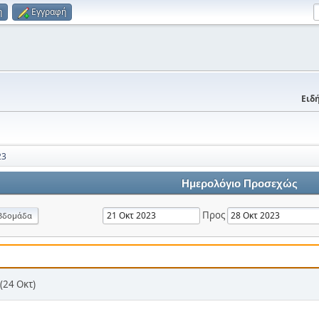
η
Εγγραφή
Ειδή
23
Ημερολόγιο Προσεχώς
Προς
βδομάδα
(24 Οκτ)