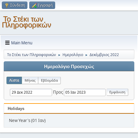
Σύνδεση
Εγγραφή
Το Στέκι των
Πληροφορικών
Main Menu
Το Στέκι των Πληροφορικών
Ημερολόγιο
Δεκέμβριος 2022
►
►
Ημερολόγιο Προσεχώς
Λίστα
Μήνας
Εβδομάδα
Προς
Holidays
New Year's (01 Ιαν)