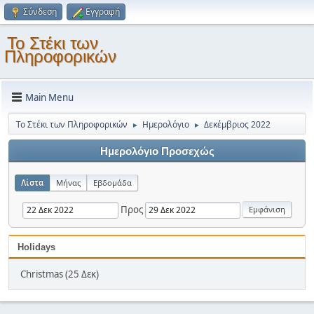
Σύνδεση
Εγγραφή
Το Στέκι των
Πληροφορικών
Main Menu
Το Στέκι των Πληροφορικών
Ημερολόγιο
Δεκέμβριος 2022
►
►
Ημερολόγιο Προσεχώς
Λίστα
Μήνας
Εβδομάδα
Προς
Holidays
Christmas (25 Δεκ)