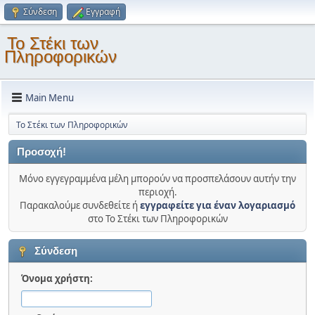
Σύνδεση
Εγγραφή
Το Στέκι των
Πληροφορικών
Main Menu
Το Στέκι των Πληροφορικών
Προσοχή!
Μόνο εγγεγραμμένα μέλη μπορούν να προσπελάσουν αυτήν την
περιοχή.
Παρακαλούμε συνδεθείτε ή
εγγραφείτε για έναν λογαριασμό
στο Το Στέκι των Πληροφορικών
Σύνδεση
Όνομα χρήστη: