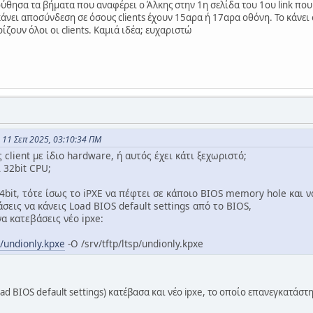
ύθησα τα βήματα που αναφέρει ο Άλκης στην 1η σελίδα του 1ου link που
άνει αποσύνδεση σε όσους clients έχουν 15αρα ή 17αρα οθόνη. Το κάνει 
ζουν όλοι οι clients. Καμιά ιδέα; ευχαριστώ
ς 11 Σεπ 2025, 03:10:34 ΠΜ
client με ίδιο hardware, ή αυτός έχει κάτι ξεχωριστό;
ι 32bit CPU;
4bit, τότε ίσως το iPXE να πέφτει σε κάποιο BIOS memory hole και να
εις να κάνεις Load BIOS default settings από το BIOS,
να κατεβάσεις νέο ipxe:
g/undionly.kpxe
-O /srv/tftp/ltsp/undionly.kpxe
d BIOS default settings) κατέβασα και νέο ipxe, το οποίο επανεγκατάσ