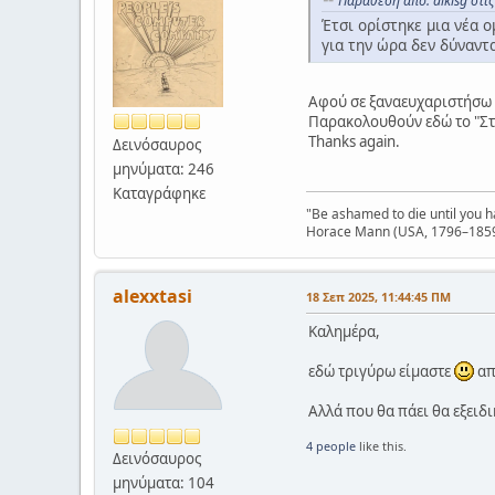
Παράθεση από: alkisg στι
Έτσι ορίστηκε μια νέα 
για την ώρα δεν δύναντ
Αφού σε ξαναευχαριστήσω d
Παρακολουθούν εδώ το "Στέ
Thanks again.
Δεινόσαυρος
μηνύματα: 246
Καταγράφηκε
"Be ashamed to die until you 
Horace Mann (USA, 1796–185
alexxtasi
18 Σεπ 2025, 11:44:45 ΠΜ
Καλημέρα,
εδώ τριγύρω είμαστε
απ
Αλλά που θα πάει θα εξειδι
4 people
like this.
Δεινόσαυρος
μηνύματα: 104