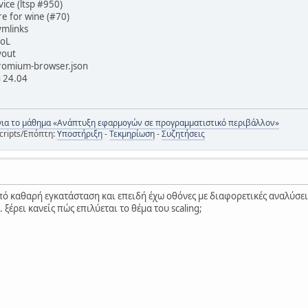
ce (ltsp #950)
e for wine (#70)
ymlinks
WoL
yout
romium-browser.json
u 24.04
για το μάθημα «Ανάπτυξη εφαρμογών σε προγραμματιστικό περιβάλλον»
cripts/Επόπτη:
Υποστήριξη
-
Τεκμηρίωση
-
Συζητήσεις
πό καθαρή εγκατάσταση και επειδή έχω οθόνες με διαφορετικές αναλύσε
ξέρει κανείς πώς επιλύεται το θέμα του scaling;