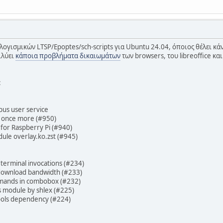
λογισμικών LTSP/Epoptes/sch-scripts για Ubuntu 24.04, όποιος θέλει κά
ιλύει
κάποια προβλήματα δικαιωμάτων
των browsers, του libreoffice κα
:
bus user service
 once more (#950)
or Raspberry Pi (#940)
le overlay.ko.zst (#945)
erminal invocations (#234)
wnload bandwidth (#233)
ands in combobox (#232)
 module by shlex (#225)
ls dependency (#224)