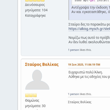
sudo apt
-
get
Δεινόσαυρος
Αντέγραψα την έκδοση 1
μηνύματα: 104
Αν και εγκαταστάθηκε, ό
Καταγράφηκε
Σταύρο δες το παρακάτω po
https://alkisg.mysch.gr/st
Νομίζω πως αυτό το πρόβλη
Αν δεν λυθεί ακολουθώντας
1 person
likes this.
Σταύρος Βολίκας
19 Σεπ 2025, 11:06:19 ΠΜ
Ευχαριστώ πολύ Άλκη.
Λύθηκε με τις οδηγίες του p
1 person
likes this.
Θαμώνας
Σταύρος Βολίκας
μηνύματα: 30