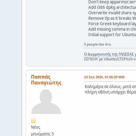
Don't keep apparmor.servi
Add i386 dpkg architectur
Overwrite invalid share s
Remove tlp as it breaks 
Force Greek keyboard la
Add missing comma in ch
Initial support for Ubunt
5 people
like this.
Ο Διερμηνευτής της ΓΛΩΣΣΑΣ 
ΣΕΠΕΗΥ με Ubuntu/LTSP/sch-s
Παππάς
23 Σεπ 2025, 01:06:29 ΜΜ
Παναγιώτης
Καλημέρα σε όλους. μετά α
πλήρη οθόνη υπάρχει θέμα. 
Νέος
μηνύματα: 5