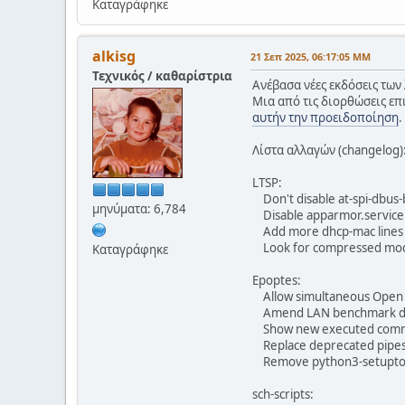
Καταγράφηκε
alkisg
21 Σεπ 2025, 06:17:05 ΜΜ
Τεχνικός / καθαρίστρια
Ανέβασα νέες εκδόσεις των 
Μια από τις διορθώσεις επ
αυτήν την προειδοποίηση
.
Λίστα αλλαγών (changelog)
LTSP:
Don't disable at-spi-dbus-
μηνύματα: 6,784
Disable apparmor.service
Add more dhcp-mac lines f
Look for compressed modu
Καταγράφηκε
Epoptes:
Allow simultaneous Open t
Amend LAN benchmark do
Show new executed comm
Replace deprecated pipes
Remove python3-setuptoo
sch-scripts: