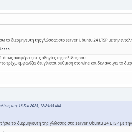
 το διερμηνευτή της γλώσσας στο server Ubuntu 24 LTSP με την εντολ
1 όπως αναφέρεις στις οδηγίες της σελίδας σου.
 το τρέχω εμφανίζει ότι γίνεται ρύθμιση στο wine και δεν ανοίγει το διε
λίκας στις 18 Σεπ 2025, 12:24:45 ΜΜ
ήσω το διερμηνευτή της γλώσσας στο server Ubuntu 24 LTSP με την