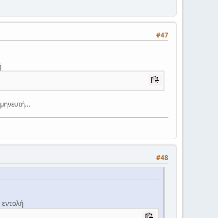
#47
ή
ρμηνευτή...
#48
 εντολή