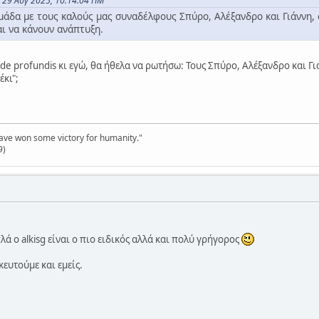
ς 29 Αυγ 2025, 10:14:04 ΠΜ
ομάδα με τους καλούς μας συναδέλφους Σπύρο, Αλέξανδρο και Γιάννη, 
αι να κάνουν ανάπτυξη.
e profundis κι εγώ, θα ήθελα να ρωτήσω: Τους Σπύρο, Αλέξανδρο και Γιά
κι";
have won some victory for humanity."
9)
λά ο alkisg είναι ο πιο ειδικός αλλά και πολύ γρήγορος
κευτούμε και εμείς.