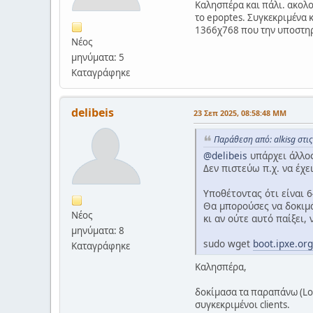
Καλησπέρα και πάλι. ακολο
το epoptes. Συγκεκριμένα κ
1366χ768 που την υποστηρί
Νέος
μηνύματα: 5
Καταγράφηκε
delibeis
23 Σεπ 2025, 08:58:48 ΜΜ
Παράθεση από: alkisg στι
@delibeis
υπάρχει άλλος 
Δεν πιστεύω π.χ. να έχε
Υποθέτοντας ότι είναι 6
Θα μπορούσες να δοκιμάσ
Νέος
κι αν ούτε αυτό παίξει, 
μηνύματα: 8
sudo wget
boot.ipxe.or
Καταγράφηκε
Καλησπέρα,
δοκίμασα τα παραπάνω (Loa
συγκεκριμένοι clients.