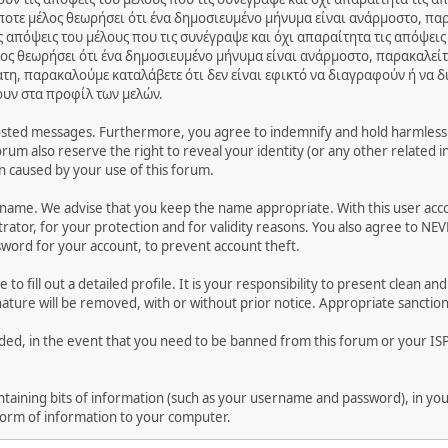
ποτε μέλος θεωρήσει ότι ένα δημοσιευμένο μήνυμα είναι ανάρμοστο, παρ
 απόψεις του μέλους που τις συνέγραψε και όχι απαραίτητα τις απόψεις
ος θεωρήσει ότι ένα δημοσιευμένο μήνυμα είναι ανάρμοστο, παρακαλείτ
ατη, παρακαλούμε καταλάβετε ότι δεν είναι εφικτό να διαγραφούν ή να 
ουν στα προφίλ των μελών.
osted messages. Furthermore, you agree to indemnify and hold harmless t
forum also reserve the right to reveal your identity (or any other related i
on caused by your use of this forum.
ername. We advise that you keep the name appropriate. With this user acc
ator, for your protection and for validity reasons. You also agree to NE
rd for your account, to prevent account theft.
le to fill out a detailed profile. It is your responsibility to present clean
nature will be removed, with or without prior notice. Appropriate sanctio
rded, in the event that you need to be banned from this forum or your ISP 
 containing bits of information (such as your username and password), in y
 form of information to your computer.