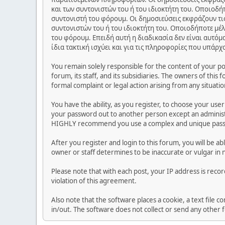
και των συντονιστών του ή του ιδιοκτήτη του. Οποιοδή
συντονιστή του φόρουμ. Οι δημοσιεύσεις εκφράζουν τις
συντονιστών του ή του ιδιοκτήτη του. Οποιοδήποτε μέλ
του φόρουμ. Επειδή αυτή η διαδικασία δεν είναι αυτόμ
ίδια τακτική ισχύει και για τις πληροφορίες που υπάρχ
You remain solely responsible for the content of your p
forum, its staff, and its subsidiaries. The owners of this 
formal complaint or legal action arising from any situati
You have the ability, as you register, to choose your us
your password out to another person except an administr
HIGHLY recommend you use a complex and unique passwo
After you register and login to this forum, you will be ab
owner or staff determines to be inaccurate or vulgar in 
Please note that with each post, your IP address is reco
violation of this agreement.
Also note that the software places a cookie, a text file
in/out. The software does not collect or send any other