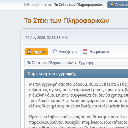
Καλωσορίσατε στο
Το Στέκι των Πληροφορικών
.
Σύνδεσ
Το Στέκι των Πληροφορικών
06 Αυγ 2026, 02:36:33 ΜΜ
Αρχική
Αναζήτηση
Ημερολόγιο
Το Στέκι των Πληροφορικών
Εγγραφή
►
Συμφωνητικό εγγραφής
Με την εγγραφή σας στο φόρουμ, συμφωνείτε ότι δε θα 
υβριστικό, αγενές, που να προκαλεί μίσος, πρόστυχο, β
η διεθνή νόμο. Επίσης, συμφωνείτε ότι δεν θα χρησιμο
του υλικού αυτού. Επιπλέον, απαγορεύονται σε αυτό τ
είδους διαφημίσεις, οι αλυσιδωτές επιστολές (chain let
Πρέπει να λάβετε υπόψη σας ότι οι ιδιοκτήτες αυτού τ
παρακολουθούνται συνεχώς, επομένως οι ιδιοκτήτες του
παρατιθέμενων πληροφοριών. Οι δημοσιεύσεις εκφράζου