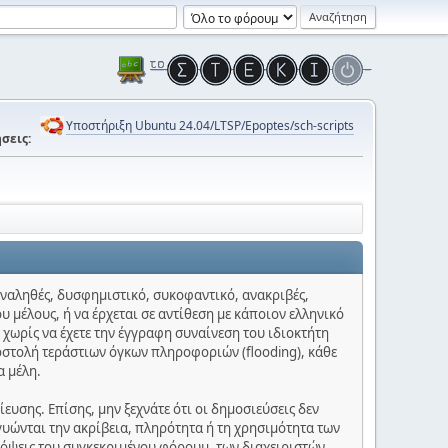
Υποστήριξη Ubuntu 24.04/LTSP/Epoptes/sch-scripts
σεις:
 αναληθές, δυσφημιστικό, συκοφαντικό, ανακριβές,
υ μέλους, ή να έρχεται σε αντίθεση με κάποιον ελληνικό
 χωρίς να έχετε την έγγραφη συναίνεση του ιδιοκτήτη
οστολή τεράστιων όγκων πληροφοριών (flooding), κάθε
α μέλη.
υσης. Επίσης, μην ξεχνάτε ότι οι δημοσιεύσεις δεν
γυώνται την ακρίβεια, πληρότητα ή τη χρησιμότητα των
πόψεις του συγκεκριμένου φόρουμ, των διαχειριστών