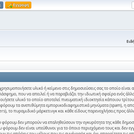
η
Εγγραφή
Ειδή
χρησιμοποιήσετε υλικό ή κείμενο στις δημοσιεύσεις σας το οποίο είναι
λάσφημο, που να απειλεί ή να παραβιάζει την ιδιωτική σφαίρα ενός άλλο
ποιήσετε υλικό το οποίο αποτελεί πνευματική ιδιοκτησία κάποιου τρίτου
ο φόρουμ τα ανεπιθύμητα εμπορικοδιαφημιστικά μηνύματα (spam), η απ
ters), το πυραμιδικό μάρκετινγκ και κάθε είδους παρενοχλήσεις προς άλλ
ου φόρουμ δεν μπορούν να επαληθεύσουν την εγκυρότητα της κάθε δημοσίε
 φόρουμ δεν είναι υπεύθυνοι για το όποιο περιεχόμενο τους και δεν εγ
ν τις απόψεις του μέλους που τις συνέγραψε και όχι απαραίτητα τις α