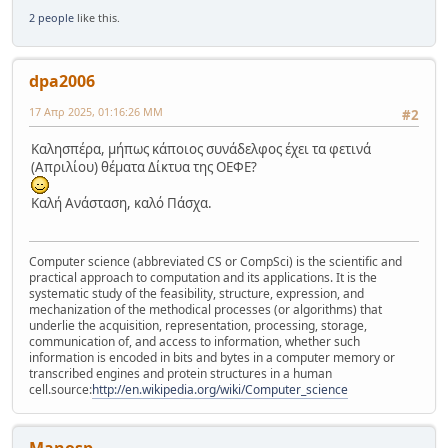
2 people
like this.
dpa2006
17 Απρ 2025, 01:16:26 ΜΜ
#2
Καλησπέρα, μήπως κάποιος συνάδελφος έχει τα φετινά
(Απριλίου) θέματα Δίκτυα της ΟΕΦΕ?
Καλή Ανάσταση, καλό Πάσχα.
Computer science (abbreviated CS or CompSci) is the scientific and
practical approach to computation and its applications. It is the
systematic study of the feasibility, structure, expression, and
mechanization of the methodical processes (or algorithms) that
underlie the acquisition, representation, processing, storage,
communication of, and access to information, whether such
information is encoded in bits and bytes in a computer memory or
transcribed engines and protein structures in a human
cell.source:
http://en.wikipedia.org/wiki/Computer_science