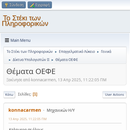
Σύνδεση
Εγγραφή
Το Στέκι των
Πληροφορικών
Main Menu
Το Στέκι των Πληροφορικών
Επαγγελματικό Λύκειο
Γενικά
►
►
Δίκτυα Υπολογιστών ΙΙ
Θέματα ΟΕΦΕ
►
►
Θέματα ΟΕΦΕ
Ξεκίνησε από konnacarmen, 13 Απρ 2025, 11:22:05 ΠΜ
Σελίδες
1
Κάτω
User Actions
konnacarmen
Μηχανικών Η/Υ
13 Απρ 2025, 11:22:05 ΠΜ
Καλημερα σε όλους,