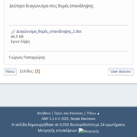
Δεύτερο διαγώνισμα στις δομές επανάληψης
Διαγώνισμα_δομές_επανάληψης_2.doc
46.5 KB
έγινε λήψη
Γιώργος Παπαργύρης
Σελίδες
1
Πάνω
User Actions
|
|
Βοήθεια
Όροι και Κανόνες
Πάνω ▲
,
SMF 2.1.6 © 2025
Simple Machines
Η σελίδα δημιουργήθηκε σε 0.050 δευτερόλεπτα με 24 ερωτήματα.
Μετρητής επισκέψεων: