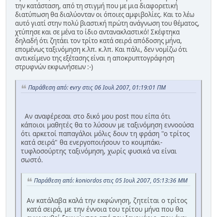
την κατάσταση, από τη στιγμή που με μια διαφορετική
διατύπωση θα διαλύονταν οι όποιες αμφιβολίες. Και το λέω
αυτό γιατί στην πολύ βιαστική πρώτη ανάγνωση του θέματος,
χτύπησε και σε μένα το ίδιο αντανακλαστικό! Σκέφτηκα
δηλαδή ότι ζητάει τον τρίτο κατά σειρά απόδοσης μήνα,
επομένως ταξινόμηση κ.λπ. κ.λπ. Και πάλι, δεν νομίζω ότι
αντικείμενο της εξέτασης είναι η αποκρυπτογράφηση
στρυφνών εκφωνήσεων :-)
Παράθεση από: evry στις 06 Ιουλ 2007, 01:19:01 ΠΜ
Αν αναφέρεσαι στο δικό μου post που είπα ότι
κάποιοι μαθητές θα το λύσουν με ταξινόμηση εννοούσα
ότι αρκετοί παπαγάλοι μόλις δουν τη φράση "ο τρίτος
κατά σειρά" θα ενεργοποιήσουν το κουμπάκι-
τυφλοσούρτης ταξινόμηση, χωρίς φυσικά να είναι
σωστό.
Παράθεση από: koniordos στις 05 Ιουλ 2007, 05:13:36 ΜΜ
Αν κατάλαβα καλά την εκφώνηση, ζητείται ο τρίτος
κατά σειρά, με την έννοια του τρίτου μήνα που θα