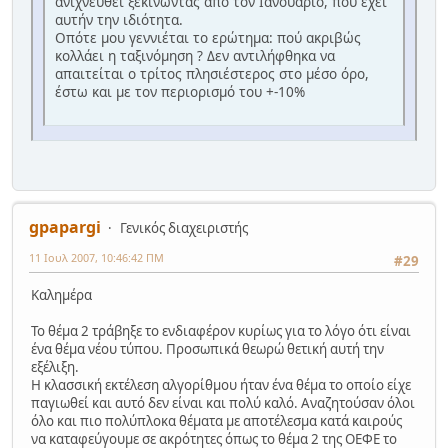
ανιχνευθεί ξεκινώντας από τον Ιανουάριο, που έχει
αυτήν την ιδιότητα.
Οπότε μου γεννιέται το ερώτημα: πού ακριβώς
κολλάει η ταξινόμηση ? Δεν αντιλήφθηκα να
απαιτείται ο τρίτος πλησιέστερος στο μέσο όρο,
έστω και με τον περιορισμό του +-10%
gpapargi
Γενικός διαχειριστής
11 Ιουλ 2007, 10:46:42 ΠΜ
#29
Καλημέρα
Το θέμα 2 τράβηξε το ενδιαφέρον κυρίως για το λόγο ότι είναι
ένα θέμα νέου τύπου. Προσωπικά θεωρώ θετική αυτή την
εξέλιξη.
Η κλασσική εκτέλεση αλγορίθμου ήταν ένα θέμα το οποίο είχε
παγιωθεί και αυτό δεν είναι και πολύ καλό. Αναζητούσαν όλοι
όλο και πιο πολύπλοκα θέματα με αποτέλεσμα κατά καιρούς
να καταφεύγουμε σε ακρότητες όπως το θέμα 2 της ΟΕΦΕ το