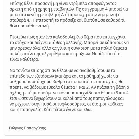
Επίσης θέλει προσοχή μη γίνει ντρίμπλα αποφεύγοντας
αρκετή από τη χρήση μεταβλητών. Πχ στη γραμμή 4 μπορεί να
μπει στο κενό η μεταβλητή Α ή (προσοχή στην ντρίμπλα) η
σταθερά 4. Η επιτροπή το πρόσεξε και διατύπωσε καθαρά τι
θέλει σε κάθε εντολή.
Πιστεύω πως ήταν ένα καλοδουλεμένο θέμα που επιτυγχάνει
το στόχο και δείχνει διάθεση αλλαγής. Μπορεί σε κάποιους να
μην άρεσαν όλα, αλλά ας γίνει η σύγκριση με τα παλιά θέματα
απλής εκτέλεσης αλγορίθμου και πράξεων. Νομίζω ότι έτσι
είναι καλύτερα.
Να τονίσω επίσης ότι αν θέλουμε να αναβαθμίσουμε το
επίπεδο των εξετάσεων (και άρα και το μάθημα) χωρίς να
αυξήσουμε σε άσχημο βαθμό το ποσοστό της αποτυχίας, θα
πρέπει να βάζουμε εύκολα θέματα 1 και 2. Αν πιάσει τη βάση ο
όχλος, μετά μπορούμε να κάνουμε παιχνίδι στα θέματα 3 και 4
έτσι ώστε να ξεχωρίσουν οι καλοί από τους παπαγάλους και
να ριχτούν στην πυρά οι τυφλοσούρτες, οι έτοιμοι κώδικες
και η παπαγαλία. Κάτι τέτοιο έγινε και εδώ.
Γιώργος Παπαργύρης