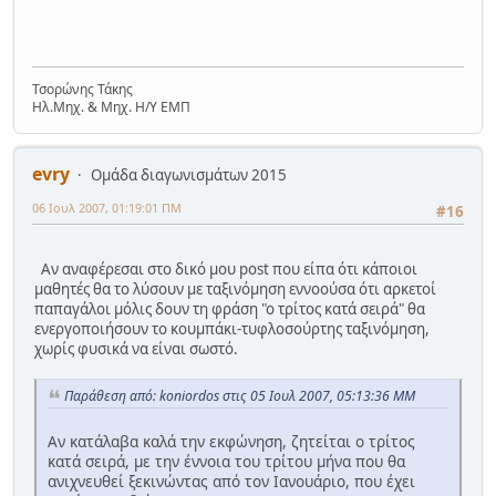
Τσορώνης Τάκης
Ηλ.Μηχ. & Μηχ. Η/Υ ΕΜΠ
evry
Ομάδα διαγωνισμάτων 2015
06 Ιουλ 2007, 01:19:01 ΠΜ
#16
Αν αναφέρεσαι στο δικό μου post που είπα ότι κάποιοι
μαθητές θα το λύσουν με ταξινόμηση εννοούσα ότι αρκετοί
παπαγάλοι μόλις δουν τη φράση "ο τρίτος κατά σειρά" θα
ενεργοποιήσουν το κουμπάκι-τυφλοσούρτης ταξινόμηση,
χωρίς φυσικά να είναι σωστό.
Παράθεση από: koniordos στις 05 Ιουλ 2007, 05:13:36 ΜΜ
Αν κατάλαβα καλά την εκφώνηση, ζητείται ο τρίτος
κατά σειρά, με την έννοια του τρίτου μήνα που θα
ανιχνευθεί ξεκινώντας από τον Ιανουάριο, που έχει