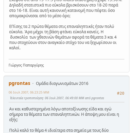
Δηλαδή στατιστικά πιο εύκολα βρισκόσουν στο 18-20 παρά
στο 16-18. Είναι αυτή κανονική κατανομή που πέφτει όσο
απομακρύνεσαι από το μέσο όρο;
ΕΠίσης τα 2 πρώτα θέματα στις επαναληπτικές ήταν πολύ
εύκολα. 'Αρα μέχρι τη βάση φτάνει εύκολα κανείς. Η
δυσκολία των χθεσινών θεμάτων αφορά τα θέματα 3 και 4
που στοχεύουν στον αναγκαίο στόχο του να ξεχωρίσουν οι
καλοί.
Γιώργος Παπαργύρης
pgrontas
Ομάδα διαγωνισμάτων 2016
06 Ιουλ 2007, 06:23:25 ΜΜ
#20
Τελευταία τροποποίηση
: 06 Ιουλ 2007, 06:49:00 ΜΜ από pgrontas
Αν και καθυστερημένα λόγω αποτοξίνωσης είδα και εγώ
σήμερα τα θέματα των επαναληπτικών. Η άποψη μου είναι η
εξής:
Πολύ καλό το θέμα 4 ιδιαίτερα στα σημεία με τους δύο