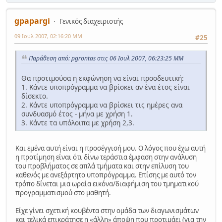
gpapargi
Γενικός διαχειριστής
09 Ιουλ 2007, 02:16:20 ΜΜ
#25
Παράθεση από: pgrontas στις 06 Ιουλ 2007, 06:23:25 ΜΜ
Θα προτιμούσα η εκφώνηση να είναι προοδευτική:
1. Κάντε υποπρόγραμμα να βρίσκει αν ένα έτος είναι
δίσεκτο.
2. Κάντε υποπρόγραμμα να βρίσκει τις ημέρες ανα
συνδυασμό έτος - μήνα με χρήση 1.
3. Κάντε τα υπόλοιπα με χρήση 2,3.
Και εμένα αυτή είναι η προσέγγισή μου. Ο λόγος που έχω αυτή
η προτίμηση είναι ότι δίνω τεράστια έμφαση στην ανάλυση
του προβλήματος σε απλά τμήματα και στην επίλυση του
καθενός με ανεξάρτητο υποπρόγραμμα. Επίσης με αυτό τον
τρόπο δίνεται μια ωραία εικόνα/διαφήμιση του τμηματικού
προγραμματισμού στο μαθητή.
Είχε γίνει σχετική κουβέντα στην ομάδα των διαγωνισμάτων
και τελικά επικράτησε η «άλλη» άποψη που προτιμάει (για την