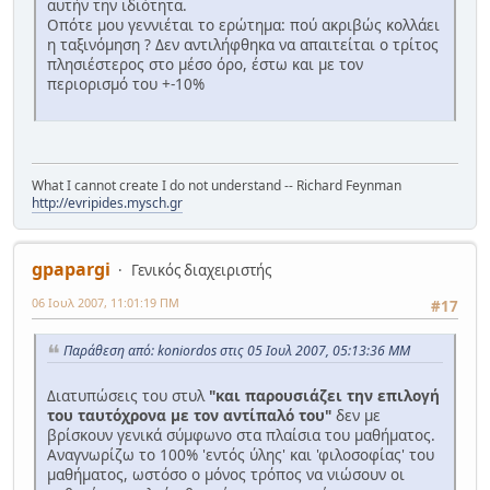
αυτήν την ιδιότητα.
Οπότε μου γεννιέται το ερώτημα: πού ακριβώς κολλάει
η ταξινόμηση ? Δεν αντιλήφθηκα να απαιτείται ο τρίτος
πλησιέστερος στο μέσο όρο, έστω και με τον
περιορισμό του +-10%
What I cannot create I do not understand -- Richard Feynman
http://evripides.mysch.gr
gpapargi
Γενικός διαχειριστής
06 Ιουλ 2007, 11:01:19 ΠΜ
#17
Παράθεση από: koniordos στις 05 Ιουλ 2007, 05:13:36 ΜΜ
Διατυπώσεις του στυλ
"και παρουσιάζει την επιλογή
του ταυτόχρονα με τον αντίπαλό του"
δεν με
βρίσκουν γενικά σύμφωνο στα πλαίσια του μαθήματος.
Αναγνωρίζω το 100% 'εντός ύλης' και 'φιλοσοφίας' του
μαθήματος, ωστόσο ο μόνος τρόπος να νιώσουν οι