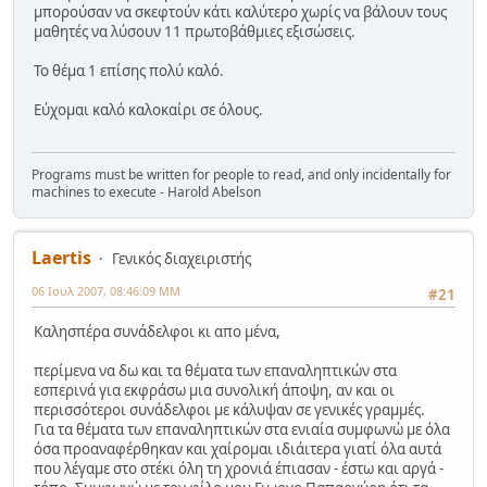
μπορούσαν να σκεφτούν κάτι καλύτερο χωρίς να βάλουν τους
μαθητές να λύσουν 11 πρωτοβάθμιες εξισώσεις.
Το θέμα 1 επίσης πολύ καλό.
Εύχομαι καλό καλοκαίρι σε όλους.
Programs must be written for people to read, and only incidentally for
machines to execute - Harold Abelson
Laertis
Γενικός διαχειριστής
06 Ιουλ 2007, 08:46:09 ΜΜ
#21
Καλησπέρα συνάδελφοι κι απο μένα,
περίμενα να δω και τα θέματα των επαναληπτικών στα
εσπερινά για εκφράσω μια συνολική άποψη, αν και οι
περισσότεροι συνάδελφοι με κάλυψαν σε γενικές γραμμές.
Για τα θέματα των επαναληπτικών στα ενιαία συμφωνώ με όλα
όσα προαναφέρθηκαν και χαίρομαι ιδιάιτερα γιατί όλα αυτά
που λέγαμε στο στέκι όλη τη χρονιά έπιασαν - έστω και αργά -