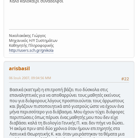
Καλό καλοκαίρι συνάδελφοι
Νικολακάκης Γιώργος
Μηχανικός Η/Υ Συστημάτων
Καθηγητής Πληροφορικής
http://users.sch.gr/gnikola
arisbasil
06 Ιουλ 2007, 09:04:56 ΜΜ
#22
Βασικά (κατ'εμέ) η επιτροπή βάζει πιο δύσκολα στις
επαναληπτικές για να αποθαρρύνει τους μαθητές εκείνους
που για διάφορους λόγους προσποιούνται τους άρρωστους
και βγάζουν πιστοποιητικά από γιατρούς ώστε να έχουν ένα
μήνα περισσότερο για διάβασμα. Μου έχουν τύχει διάφορες
περιπτώσεις όπως πέρυσι ένας μαθητής μου που δεν είχε
διαβάσει καλά τη Βιολογία Γενικής Π. και δεν πήγε να δώσει.
Ή ακόμα πριν από δύο χρόνια όταν ήμουν επιτηρητής στα
Λατινικά Θεωρητικής Κ. και όταν μοιράστηκαν τα θέματα μια