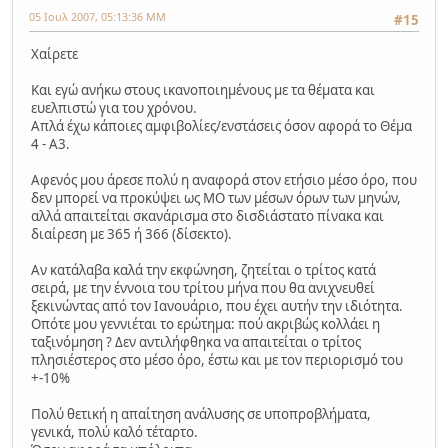
05 Ιουλ 2007, 05:13:36 ΜΜ
#15
Χαίρετε
Και εγώ ανήκω στους ικανοποιημένους με τα θέματα και
ευελπιστώ για του χρόνου.
Απλά έχω κάποιες αμφιβολίες/ενστάσεις όσον αφορά το Θέμα
4 - Α3.
Αφενός μου άρεσε πολύ η αναφορά στον ετήσιο μέσο όρο, που
δεν μπορεί να προκύψει ως ΜΟ των μέσων όρων των μηνών,
αλλά απαιτείται σκανάρισμα στο δισδιάστατο πίνακα και
διαίρεση με 365 ή 366 (δίσεκτο).
Αν κατάλαβα καλά την εκφώνηση, ζητείται ο τρίτος κατά
σειρά, με την έννοια του τρίτου μήνα που θα ανιχνευθεί
ξεκινώντας από τον Ιανουάριο, που έχει αυτήν την ιδιότητα.
Οπότε μου γεννιέται το ερώτημα: πού ακριβώς κολλάει η
ταξινόμηση ? Δεν αντιλήφθηκα να απαιτείται ο τρίτος
πλησιέστερος στο μέσο όρο, έστω και με τον περιορισμό του
+-10%
Πολύ θετική η απαίτηση ανάλυσης σε υποπροβλήματα,
γενικά, πολύ καλό τέταρτο.