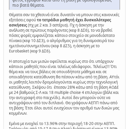
πιο βατά θέματα.
Θέματα σαν τα χθεσινά είναι δυνατόν να μπουν στις κανονικές
εξετάσεις αφού
το τετράδιο μαθητή έχει δυσκολότερες
ασκήσεις
(πχ με 2 και 3 αστέρια). Πχ η άσκηση με την
ανάλυση σε πρώτους παράγοντες (κεφ 8 ΔΣ6), το να βρεθεί
πόσες φορές εμφανίζεται κάποιο στοιχείο σε μονοδιάστατο
πίνακα (κεφ 10 ΔΣ3), ο αλγόριθμος για τη δυναμοσειρά του
ημιτόνου/συνημιτόνου (κεφ 8 ΔΣ5), η άσκηση με το
Eurobasket (κεφ 9 ΔΣ6).
Η αποτυχία των μισών οφείλεται κυρίως στο ότι υπάρχουν
κάποιοι μαθητές που είναι τελείως αδιάφοροι. Τελείως!!! Ότι
θέμα και να τους βάλεις σε οποιοδήποτε μάθημα και σε
οποιαδήποτε κατεύθυνση θα πέσουν κάτω από τη βάση. ΑΥτόι
οι μαθητές λοιπόν δρομολογούνται κυρίως στην τεχνολογική
κατεύθυνση. Σκέψου ότι έπεσαν 28% κάτω από τη βάση ΑΟΔΕ
με 24 βαθμούς Σ-Λ και 18 multiple choise 4 επιλογών (βάλε και
την αντιγραφή στο παιχνίδι). Αυτοί δεν μπορούν ούτε να
αντιγράψουν από τον διπλανό. Θα γράψουν ΑΕΠΠ πάνω από
τη βάση; Έτσι όλοι αυτοί ενισχύουν τον αριθμό των δικών μας
κομμένων.
Εμένα με ενοχλεί το 13.96% στην περιοχή 18-20 στην ΑΕΠΠ.
Σκέψου ότι από 15-17.9 (πιο πλατύ διάστημα) είχαμε 13.90%.