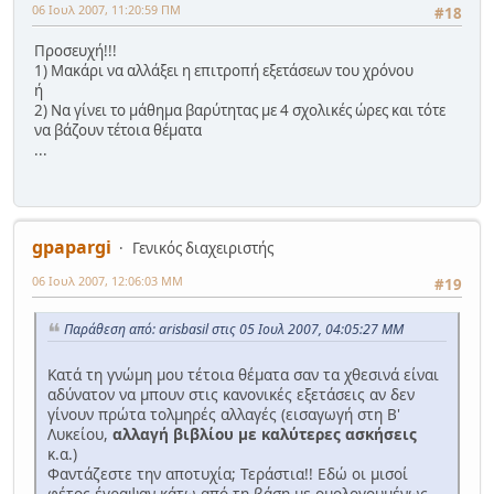
06 Ιουλ 2007, 11:20:59 ΠΜ
#18
Προσευχή!!!
1) Μακάρι να αλλάξει η επιτροπή εξετάσεων του χρόνου
ή
2) Να γίνει το μάθημα βαρύτητας με 4 σχολικές ώρες και τότε
να βάζουν τέτοια θέματα
...
gpapargi
Γενικός διαχειριστής
06 Ιουλ 2007, 12:06:03 ΜΜ
#19
Παράθεση από: arisbasil στις 05 Ιουλ 2007, 04:05:27 ΜΜ
Κατά τη γνώμη μου τέτοια θέματα σαν τα χθεσινά είναι
αδύνατον να μπουν στις κανονικές εξετάσεις αν δεν
γίνουν πρώτα τολμηρές αλλαγές (εισαγωγή στη Β'
Λυκείου,
αλλαγή βιβλίου με καλύτερες ασκήσεις
κ.α.)
Φαντάζεστε την αποτυχία; Τεράστια!! Εδώ οι μισοί
φέτος έγραψαν κάτω από τη βάση με ομολογουμένως