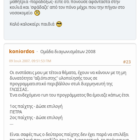
μαθήτρια -παραδόξως- είπε ότι πονούσε αφάνταστα στην
κοιλιά και 'σφάδαζε' από τον πόνο μέχρι που την πήγαν στο
νοσοκομείο
Καλό καλοκαίρι παιδιά
koniordos
Ομάδα διαγωνισμάτων 2008
09 Ιουλ 2007, 09:51:53 ΠΜ
#23
Οι ενστάσεις μου με τέτοια θέματα, έχουν να κάνουν με τη μη
δυνατότητα "αξιόπιστης" υλοποίησής τους σε
προγραμματιστικό περιβάλλον στυλ διερμηνευτή της
ΓΛΩΣΣΑΣ.
Ένα ενδεχόμενο run του προγράμματος θα έμοιαζε κάπως έτσι
1ος παίχτης - Δώσε επιλογή
ΠΕΤΡΑ
2ος παίχτης - Δώσε επιλογή
...
Είναι σαφές πως ο δεύτερος παίχτης δεν έχει παρά να επιλέξει