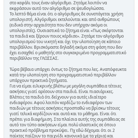
στο κεφάλι τους έναν αλγόριθμο. Ζητάμε λοιπόν να
εκφράσουν αυτό τον αλγόριθμο σε ψευδογλώσσα.
Το λεπτό θέμα είναι ότι ο αλγόριθμος δε συνεπάγεται χρήση
υπολογιστή. Αλγόριθμοι εκτελούνται και από ανθρώπους
(ειδικά στην αρχαιότητα που δεν υπήρχαν ακόμα οι
υπολογιστές). Ουσιαστικά το ζήτημα είναι «Πως σκέφτονται
τα παιδιά και ξέρουν ποιος κέρδισε». Ζητάμε τον αλγόριθμο
υπολογισμού του νικητή και όχι την υλοποίηση σε κάποιο
περιβάλλον. Βρισκόμαστε δηλαδή ακόμα στη φάση που δεν
έχει εισαχθεί ο μαθητής στο συγκεκριμένο προγραμματιστικό
περιβάλλον της ΓΛΩΣΣΑΣ.
Τώρα βέβαια υπάρχει όντως το ζήτημα που λες. Αναπόφευκτα
κατά την υλοποίηση στο προγραμματιστικό περιβάλλον
υπάρχουν πρακτικά ζητήματα.
Για να είμαι ειλικρινής βλέπω με μεγάλη συμπάθεια τέτοιες
ασκήσεις γιατί αρέσουν στα παιδιά. Είναι πιασιάρικες.
Βλέπεις τα παιδιά ότι δείχνουν για αυτές ιδιαίτερο
ενδιαφέρον. Αφού λοιπόν κερδίζω το ενδιαφέρον των
παιδιών με τέτοιες ασκήσεις προσπαθώ να βρίσκω τέτοιες
γιατί τελικά κερδίζουν και αυτά και το μάθημα. Είναι ότι
πρέπει για διαφήμιση. Στα πλαίσια αυτής της συμπάθειας σε
αυτό τον τύπο ασκήσεων είμαι πολύ ελαστικός σε όποιο
πρακτικό πρόβλημα προκύψει. Πχ εδώ δέχομαι ότι οι 2
παίκτες παίζουν το παιχνίδι κανονικά (με τα χέρια) και