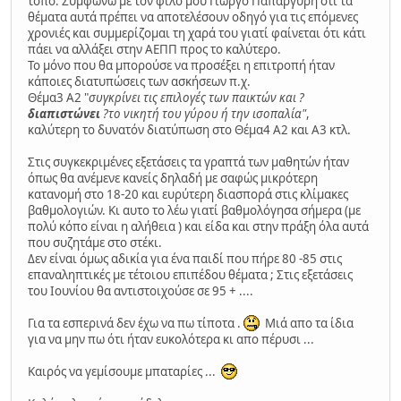
τόπο. Συμφωνώ με τον φίλο μου Γιωργο Παπαργύρη ότι τα
θέματα αυτά πρέπει να αποτελέσουν οδηγό για τις επόμενες
χρονιές και συμμερίζομαι τη χαρά του γιατί φαίνεται ότι κάτι
πάει να αλλάξει στην ΑΕΠΠ προς το καλύτερο.
Το μόνο που θα μπορούσε να προσέξει η επιτροπή ήταν
κάποιες διατυπώσεις των ασκήσεων π.χ.
Θέμα3 Α2 "
συγκρίνει τις επιλογές των παικτών και ?
διαπιστώνει
?το νικητή του γύρου ή την ισοπαλία"
,
καλύτερη το δυνατόν διατύπωση στο Θέμα4 Α2 και Α3 κτλ.
Στις συγκεκριμένες εξετάσεις τα γραπτά των μαθητών ήταν
όπως θα ανέμενε κανείς δηλαδή με σαφώς μικρότερη
κατανομή στο 18-20 και ευρύτερη διασπορά στις κλίμακες
βαθμολογιών. Κι αυτο το λέω γιατί βαθμολόγησα σήμερα (με
πολύ κόπο είναι η αλήθεια ) και είδα και στην πράξη όλα αυτά
που συζητάμε στο στέκι.
Δεν είναι όμως αδικία για ένα παιδί που πήρε 80 -85 στις
επαναληπτικές με τέτοιου επιπέδου θέματα ; Στις εξετάσεις
του Ιουνίου θα αντιστοιχούσε σε 95 + ....
Για τα εσπερινά δεν έχω να πω τίποτα .
Μιά απο τα ίδια
για να μην πω ότι ήταν ευκολότερα κι απο πέρυσι ...
Καιρός να γεμίσουμε μπαταρίες ...