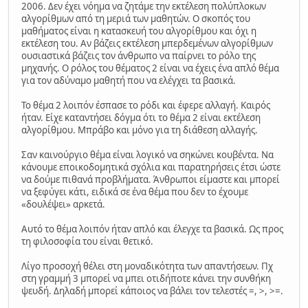
2006. Δεν έχει νόημα να ζητάμε την εκτέλεση πολύπλοκων
αλγορίθμων από τη μεριά των μαθητών. Ο σκοπός του
μαθήματος είναι η κατασκευή του αλγορίθμου και όχι η
εκτέλεση του. Αν βάζεις εκτέλεση μπερδεμένων αλγορίθμων
ουσιαστικά βάζεις τον άνθρωπο να παίρνει το ρόλο της
μηχανής. Ο ρόλος του θέματος 2 είναι να έχεις ένα απλό θέμα
για τον αδύναμο μαθητή που να ελέγχει τα βασικά.
Το θέμα 2 λοιπόν έσπασε το ρόδι και έφερε αλλαγή. Καιρός
ήταν. Είχε καταντήσει δόγμα ότι το θέμα 2 είναι εκτέλεση
αλγορίθμου. Μπράβο και μόνο για τη διάθεση αλλαγής.
Σαν καινούργιο θέμα είναι λογικό να σηκώνει κουβέντα. Να
κάνουμε εποικοδομητικά σχόλια και παρατηρήσεις έτσι ώστε
να δούμε πιθανά προβλήματα. Άνθρωποι είμαστε και μπορεί
να ξεφύγει κάτι, ειδικά σε ένα θέμα που δεν το έχουμε
«δουλέψει» αρκετά.
Αυτό το θέμα λοιπόν ήταν απλό και έλεγχε τα βασικά. Ως προς
τη φιλοσοφία του είναι θετικό.
Λίγο προσοχή θέλει στη μοναδικότητα των απαντήσεων. Πχ
στη γραμμή 3 μπορεί να μπει οτιδήποτε κάνει την συνθήκη
ψευδή. Δηλαδή μπορεί κάποιος να βάλει τον τελεστές =, >, >=.