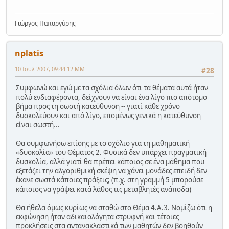
Γιώργος Παπαργύρης
nplatis
10 Ιουλ 2007, 09:44:12 ΜΜ
#28
Συμφωνώ και εγώ με τα σχόλια όλων ότι τα θέματα αυτά ήταν
πολύ ενδιαφέροντα, δείχνουν να είναι ένα λίγο πιο απότομο
βήμα προς τη σωστή κατεύθυνση -- γιατί κάθε χρόνο
δυσκολεύουν και από λίγο, επομένως γενικά η κατεύθυνση
είναι σωστή...
Θα συμφωνήσω επίσης με το σχόλιο για τη μαθηματική
«δυσκολία» του Θέματος 2. Φυσικά δεν υπάρχει πραγματική
δυσκολία, αλλά γιατί θα πρέπει κάποιος σε ένα μάθημα που
εξετάζει την αλγοριθμική σκέψη να χάνει μονάδες επειδή δεν
έκανε σωστά κάποιες πράξεις; (π.χ. στη γραμμή 5 μπορούσε
κάποιος να γράψει κατά λάθος τις μεταβλητές ανάποδα)
Θα ήθελα όμως κυρίως να σταθώ στο Θέμα 4.Α.3. Νομίζω ότι η
εκφώνηση ήταν αδικαιολόγητα στρυφνή και τέτοιες
προκλήσεις στα αντανακλαστικά των μαθητών δεν βοηθούν