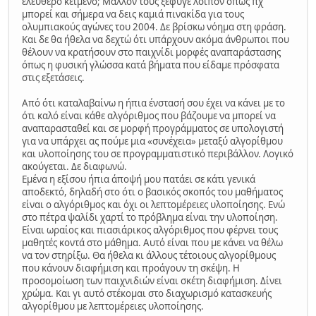
ελεύθερο κείμενο; Μάλλον τους ξέφυγε λοιπόν όπως πχ
μπορεί και σήμερα να δεις καμιά πινακίδα για τους
ολυμπιακούς αγώνες του 2004. Δε βρίσκω νόημα στη φράση.
Και δε θα ήθελα να δεχτώ ότι υπάρχουν ακόμα άνθρωποι που
θέλουν να κρατήσουν στο παιχνίδι μορφές αναπαράστασης
όπως η φυσική γλώσσα κατά βήματα που είδαμε πρόσφατα
στις εξετάσεις.
Από ότι καταλαβαίνω η ήπια ένστασή σου έχει να κάνει με το
ότι καλό είναι κάθε αλγόριθμος που βάζουμε να μπορεί να
αναπαρασταθεί και σε μορφή προγράμματος σε υπολογιστή
για να υπάρχει ας πούμε μια «συνέχεια» μεταξύ αλγορίθμου
και υλοποίησης του σε προγραμματιστικό περιβάλλον. Λογικό
ακούγεται. Δε διαφωνώ.
Εμένα η εξίσου ήπια άποψή μου πατάει σε κάτι γενικά
αποδεκτό, δηλαδή στο ότι ο βασικός σκοπός του μαθήματος
είναι ο αλγόριθμος και όχι οι λεπτομέρειες υλοποίησης. Ενώ
στο πέτρα ψαλίδι χαρτί το πρόβλημα είναι την υλοποίηση.
Είναι ωραίος και πιασιάρικος αλγόριθμος που φέρνει τους
μαθητές κοντά στο μάθημα. Αυτό είναι που με κάνει να θέλω
να τον στηρίξω. Θα ήθελα κι άλλους τέτοιους αλγορίθμους
που κάνουν διαφήμιση και προάγουν τη σκέψη. Η
προσομοίωση των παιχνιδιών είναι σκέτη διαφήμιση. Δίνει
χρώμα. Και γι αυτό στέκομαι στο διαχωρισμό κατασκευής
αλγορίθμου με λεπτομέρειες υλοποίησης.