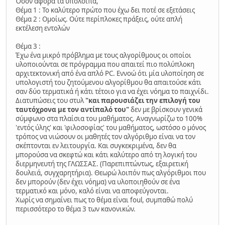
Όσον αφορά τα υπόλοιπα,
Θέμα 1 : Το καλύτερο πρώτο που έχω δει ποτέ σε εξετάσεις
Θέμα 2 : Ομοίως. Ούτε περίπλοκες πράξεις, ούτε απλή
εκτέλεση εντολών
Θέμα 3 :
Έχω ένα μικρό πρόβλημα με τους αλγορίθμους οι οποίοι
υλοποιούνται σε πρόγραμμα που απαιτεί πιο πολύπλοκη
αρχιτεκτονική από ένα απλό PC. Εννοώ ότι μία υλοποίηση σε
υπολογιστή του ζητούμενου αλγορίθμου θα απαιτούσε κάτι
σαν δύο τερματικά ή κάτι τέτοιο για να έχει νόημα το παιχνίδι.
Διατυπώσεις του στυλ
"και παρουσιάζει την επιλογή του
ταυτόχρονα με τον αντίπαλό του"
δεν με βρίσκουν γενικά
σύμφωνο στα πλαίσια του μαθήματος. Αναγνωρίζω το 100%
'εντός ύλης' και 'φιλοσοφίας' του μαθήματος, ωστόσο ο μόνος
τρόπος να νιώσουν οι μαθητές τον αλγόριθμο είναι να τον
σκέπτονται εν λειτουργία. Και συγκεκριμένα, δεν θα
μπορούσα να σκεφτώ και κάτι καλύτερο από τη λογική του
διερμηνευτή της ΓΛΩΣΣΑΣ. (Παρεπιπτώντως, εξαιρετική
δουλειά, συγχαρητήρια). Θεωρώ λοιπόν πως αλγόριθμοι που
δεν μπορούν (δεν έχει νόημα) να υλοποιηθούν σε ένα
τερματικό και μόνο, καλό είναι να αποφεύγονται.
Χωρίς να σημαίνει πως το θέμα είναι foul, συμπαθώ πολύ
περισσότερο το θέμα 3 των κανονικών.