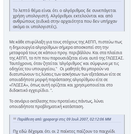
Το λεπτό θέμα είναι ότι ο αλγόριθμος δε συνεπάγεται
χρήση υπολογιστή. Αλγόριθμοι εκτελούνται και από
ανθρώπους (ειδικά στην αρχαιότητα που δεν υπήρχαν
ακόμα οι υπολογιστές).
Με κάθε επιφύλαξη για τους στόχους της ΑΕΠΠ, πιστεύω πως
η δημιουργία αλγορίθμων σήμερα αποσκοπεί στη την
μεταφορά τους σε κάποιο προγ. περιβάλλον. Και στα πλαίσια
της ΑΕΠΠ, το π/π που παρουσιάζεται είναι αυτό της ΓΛΩΣΣΑΣ.
Ταυτόχρονα, όταν ζητείται 'αλγόριθμος' και σύμφωνα με τις
οδηγίες του υπουργείου," Οι μαθητές θα μπορούν να
διατυπώνουν τις λύσεις των ασκήσεων των εξετάσεων είτε σε
οποιαδήποτε μορφή παράστασης αλγορίθμου είτε σε
«ΓΛΩΣΣΑ», όπως αυτή ορίζεται και χρησιμοποιείται στο
διδακτικό εγχειρίδιο. ".
Το σενάριο εκτέλεσης που προτείνεις πάντως, λύνει
οποιαδήποτε προβληματική κατάσταση.
Παράθεση από: gpapargi στις 09 Ιουλ 2007, 02:12:06 ΜΜ
Πχ εδώ δέχομαι ότι οι 2 παίκτες παίζουν το παιχνίδι