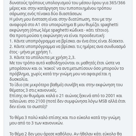
δυνατούς τρόπους υπολογισμού του μέσου όρου για 365/366
μέρες και στην κατάργηση του τυποποιημένου τρόπου
σάρωσης ενός πίνακα δύο διαστάσεων.
Η μόνη μου ένσταση είναι στην διατύπωση, που με την
αναφορά στο Α1 στο υποερώτημα Β μου θυμίζει spaghetti
εκφώνηση (όπως λέμε spaghetti κώδικα - κάτι τέτοιο).
Θα προτιμούσα η εκφώνηση να είναι προοδευτική:
1. Κάντε υποπρόγραμμα να βρίσκει αν ένα έτος είναι δίσεκτο.
2. Κάντε υποπρόγραμμα να βρίσκει τις ημέρες ανα συνδυασμό
έτος - μήνα με χρήση 1.
3. Κάντε τα υπόλοιπα με χρήση 2,3.
Με τον τρόπο αυτό καθοδηγούνται οι μαθητές έτσι ώστε να
μπορέσουν και οι 'κακοί' να αντιμετωπίσουν όσο μπορούν το
πρόβλημα, χωρίς κατά την γνώμη μου να αφαιρείται η
δυσκολία.
Το ίδιο (σε μικρότερο βαθμό) συνέβη και στην εκφώνηση του
θέματος 3 στις κανονικές.
Επίσης αν θυμάμαι καλά ο 21 αιώνας ξεκινά από το 2001 και
τελειώνει στο 2100 (ποτέ δεν συμφώνησα λόγω MSB αλλά έτσι
δεν είναι το σωστό)?
Το θέμα 3 πολύ καλό επίσης και πιο εύκολο κατά την γνώμη
μου από το 3 των κανονικών.
Το θέμα 2 δεν μου άρεσε καθόλου. Αν ήθελαν κάτι εύκολο θα