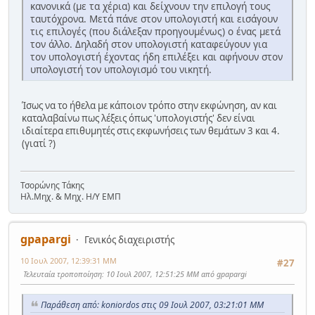
κανονικά (με τα χέρια) και δείχνουν την επιλογή τους
ταυτόχρονα. Μετά πάνε στον υπολογιστή και εισάγουν
τις επιλογές (που διάλεξαν προηγουμένως) ο ένας μετά
τον άλλο. Δηλαδή στον υπολογιστή καταφεύγουν για
τον υπολογιστή έχοντας ήδη επιλέξει και αφήνουν στον
υπολογιστή τον υπολογισμό του νικητή.
Ίσως να το ήθελα με κάποιον τρόπο στην εκφώνηση, αν και
καταλαβαίνω πως λέξεις όπως 'υπολογιστής' δεν είναι
ιδιαίτερα επιθυμητές στις εκφωνήσεις των θεμάτων 3 και 4.
(γιατί ?)
Τσορώνης Τάκης
Ηλ.Μηχ. & Μηχ. Η/Υ ΕΜΠ
gpapargi
Γενικός διαχειριστής
10 Ιουλ 2007, 12:39:31 ΜΜ
#27
Τελευταία τροποποίηση
: 10 Ιουλ 2007, 12:51:25 ΜΜ από gpapargi
Παράθεση από: koniordos στις 09 Ιουλ 2007, 03:21:01 ΜΜ