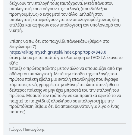
δείχνουν την επιλογή τους ταυτόχρονα. Μετά πάνε στον
υπολογιστή και εισάγουν τις επιλογές (που διάλεξαν
προηγουμένως) ο ένας μετά τον άλλο. Δηλαδή στον
υπολογιστή καταφεύγουν για τον υπολογισμό έχοντας ήδη
επιλέξει και αφήνουν στον υπολογιστή τον υπολογισμό του
νικητή.
Επίσης να πω ότι στο παιχνίδι πάνω-κάτω (θέμα 4 στο
διαγώνισμα 7)
https://alkisg.mysch.gr/steki/index.php?topic=848.0
όταν μίλησα με τα παιδιά για υλοποίηση σε ΓΛΩΣΣΑ έκανα το
εξής:
Έπαιζε ο πρώτος παίκτης με τον άλλο να απουσιάζει από την
οθόνη του υπολογιστή. Μετά την είσοδο της επιλογής του
πρώτου παίκτη έβαλα μια εντολή επανάληψης που έγραφε
κάμποσες κενές γραμμές στην οθόνη έτσι ώστε όταν έρθει ο
δεύτερος παίκτης να μην έχει μπροστά του την επιλογή του
πρώτου. Με αυτό τον τρόπο έγινε και πρακτικά εφικτό το να
παιχτεί το παιχνίδι εξ ολοκλήρου σε υπολογιστή (με την
προϋπόθεση βέβαια ότι θα αποκακρυνόταν για λίγο ο ένας
παίκτης).
Γιώργος Παπαργύρης