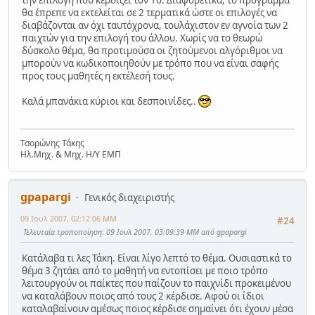
την επιλογή που κερδίζει τον 1ο. Διαφορετικά, το πρόγραμμα
θα έπρεπε να εκτελείται σε 2 τερματικά ώστε οι επιλογές να
διαβάζονται αν όχι ταυτόχρονα, τουλάχιστον εν αγνοία των 2
παιχτών για την επιλογή του άλλου. Χωρίς να το θεωρώ
δύσκολο θέμα, θα προτιμούσα οι ζητούμενοι αλγόριθμοι να
μπορούν να κωδικοποιηθούν με τρόπο που να είναι σαφής
προς τους μαθητές η εκτέλεσή τους.
Καλά μπανάκια κύριοι και δεσποινίδες..
Τσορώνης Τάκης
Ηλ.Μηχ. & Μηχ. Η/Υ ΕΜΠ
gpapargi
Γενικός διαχειριστής
09 Ιουλ 2007, 02:12:06 ΜΜ
#24
Τελευταία τροποποίηση
: 09 Ιουλ 2007, 03:09:39 ΜΜ από gpapargi
Κατάλαβα τι λες Τάκη. Είναι λίγο λεπτό το θέμα. Ουσιαστικά το
θέμα 3 ζητάει από το μαθητή να εντοπίσει με ποιο τρόπο
λειτουργούν οι παίκτες που παίζουν το παιχνίδι προκειμένου
να καταλάβουν ποιος από τους 2 κέρδισε. Αφού οι ίδιοι
καταλαβαίνουν αμέσως ποιος κέρδισε σημαίνει ότι έχουν μέσα