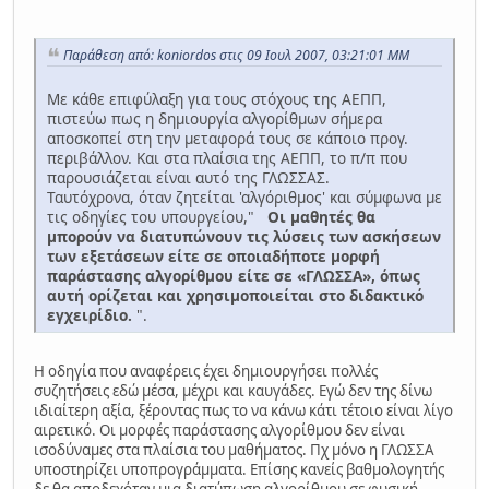
Παράθεση από: koniordos στις 09 Ιουλ 2007, 03:21:01 ΜΜ
Με κάθε επιφύλαξη για τους στόχους της ΑΕΠΠ,
πιστεύω πως η δημιουργία αλγορίθμων σήμερα
αποσκοπεί στη την μεταφορά τους σε κάποιο προγ.
περιβάλλον. Και στα πλαίσια της ΑΕΠΠ, το π/π που
παρουσιάζεται είναι αυτό της ΓΛΩΣΣΑΣ.
Ταυτόχρονα, όταν ζητείται 'αλγόριθμος' και σύμφωνα με
τις οδηγίες του υπουργείου,"
Οι μαθητές θα
μπορούν να διατυπώνουν τις λύσεις των ασκήσεων
των εξετάσεων είτε σε οποιαδήποτε μορφή
παράστασης αλγορίθμου είτε σε «ΓΛΩΣΣΑ», όπως
αυτή ορίζεται και χρησιμοποιείται στο διδακτικό
εγχειρίδιο.
".
Η οδηγία που αναφέρεις έχει δημιουργήσει πολλές
συζητήσεις εδώ μέσα, μέχρι και καυγάδες. Εγώ δεν της δίνω
ιδιαίτερη αξία, ξέροντας πως το να κάνω κάτι τέτοιο είναι λίγο
αιρετικό. Οι μορφές παράστασης αλγορίθμου δεν είναι
ισοδύναμες στα πλαίσια του μαθήματος. Πχ μόνο η ΓΛΩΣΣΑ
υποστηρίζει υποπρογράμματα. Επίσης κανείς βαθμολογητής