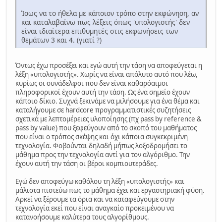
Ίσως να το ήθελα με κάποιον τρόπο στην εκφώνηση, αν
και καταλαβαίνω πως λέξεις όπως 'υπολογιστής' δεν
είναι ιδιαίτερα επιθυμητές στις εκφωνήσεις των
θεμάτων 3 και 4. (γιατί ?)
Όντως έχω προσέξει και εγώ αυτή την τάση να αποφεύγεται η
λέξη «υπολογιστής». Χωρίς να είναι απόλυτο αυτό που λέω,
κυρίως οι συνάδελφοι που δεν είναι καθαρόαιμοι
πληροφορικοί έχουν αυτή την τάση. Ως ένα σημείο έχουν
κάποιο δίκιο. Συχνά ξεκινάμε να μιλήσουμε για ένα θέμα και
καταλήγουμε σε hardcore προγραμματιστικές συζητήσεις
σχετικά με λεπτομέρειες υλοποίησης (πχ pass by reference &
pass by value) που ξεφεύγουν από το σκοπό του μαθήματος
που είναι ο τρόπος σκέψης και όχι κάποια συγκεκριμένη
τεχνολογία. Φοβούνται δηλαδή μήπως λοξοδρομήσει το
μάθημα προς την τεχνολογία αντί για τον αλγόριθμο. Την
έχουν αυτή την τάση οι βέροι κομπιουτεράδες.
Εγώ δεν αποφεύγω καθόλου τη λέξη «υπολογιστής» και
μάλιστα πιστεύω πως το μάθημα έχει και εργαστηριακή φύση.
Αρκεί να ξέρουμε τα όρια και να καταφεύγουμε στην
τεχνολογία εκεί που είναι αναγκαίο προκειμένου να
κατανοήσουμε καλύτερα τους αλγορίθμους.