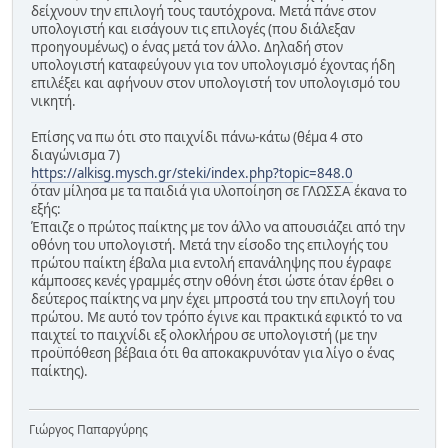
δείχνουν την επιλογή τους ταυτόχρονα. Μετά πάνε στον
υπολογιστή και εισάγουν τις επιλογές (που διάλεξαν
προηγουμένως) ο ένας μετά τον άλλο. Δηλαδή στον
υπολογιστή καταφεύγουν για τον υπολογισμό έχοντας ήδη
επιλέξει και αφήνουν στον υπολογιστή τον υπολογισμό του
νικητή.
Επίσης να πω ότι στο παιχνίδι πάνω-κάτω (θέμα 4 στο
διαγώνισμα 7)
https://alkisg.mysch.gr/steki/index.php?topic=848.0
όταν μίλησα με τα παιδιά για υλοποίηση σε ΓΛΩΣΣΑ έκανα το
εξής:
Έπαιζε ο πρώτος παίκτης με τον άλλο να απουσιάζει από την
οθόνη του υπολογιστή. Μετά την είσοδο της επιλογής του
πρώτου παίκτη έβαλα μια εντολή επανάληψης που έγραφε
κάμποσες κενές γραμμές στην οθόνη έτσι ώστε όταν έρθει ο
δεύτερος παίκτης να μην έχει μπροστά του την επιλογή του
πρώτου. Με αυτό τον τρόπο έγινε και πρακτικά εφικτό το να
παιχτεί το παιχνίδι εξ ολοκλήρου σε υπολογιστή (με την
προϋπόθεση βέβαια ότι θα αποκακρυνόταν για λίγο ο ένας
παίκτης).
Γιώργος Παπαργύρης