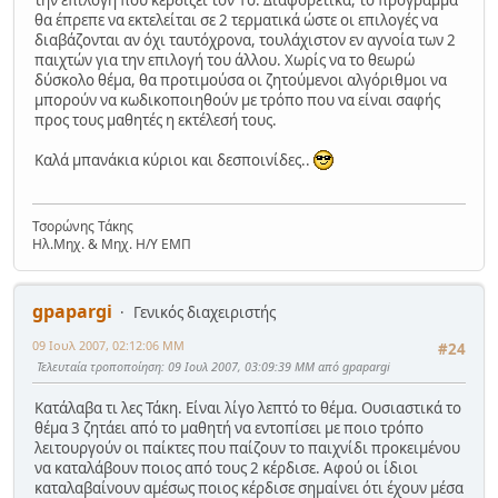
την επιλογή που κερδίζει τον 1ο. Διαφορετικά, το πρόγραμμα
θα έπρεπε να εκτελείται σε 2 τερματικά ώστε οι επιλογές να
διαβάζονται αν όχι ταυτόχρονα, τουλάχιστον εν αγνοία των 2
παιχτών για την επιλογή του άλλου. Χωρίς να το θεωρώ
δύσκολο θέμα, θα προτιμούσα οι ζητούμενοι αλγόριθμοι να
μπορούν να κωδικοποιηθούν με τρόπο που να είναι σαφής
προς τους μαθητές η εκτέλεσή τους.
Καλά μπανάκια κύριοι και δεσποινίδες..
Τσορώνης Τάκης
Ηλ.Μηχ. & Μηχ. Η/Υ ΕΜΠ
gpapargi
Γενικός διαχειριστής
09 Ιουλ 2007, 02:12:06 ΜΜ
#24
Τελευταία τροποποίηση
: 09 Ιουλ 2007, 03:09:39 ΜΜ από gpapargi
Κατάλαβα τι λες Τάκη. Είναι λίγο λεπτό το θέμα. Ουσιαστικά το
θέμα 3 ζητάει από το μαθητή να εντοπίσει με ποιο τρόπο
λειτουργούν οι παίκτες που παίζουν το παιχνίδι προκειμένου
να καταλάβουν ποιος από τους 2 κέρδισε. Αφού οι ίδιοι
καταλαβαίνουν αμέσως ποιος κέρδισε σημαίνει ότι έχουν μέσα