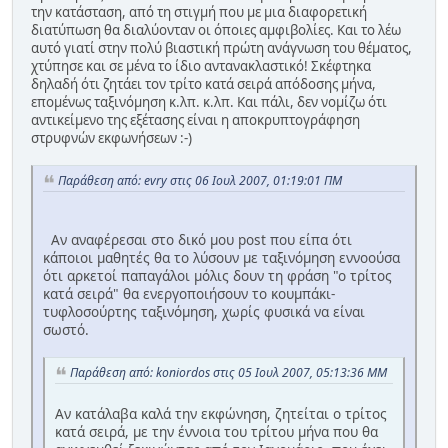
την κατάσταση, από τη στιγμή που με μια διαφορετική
διατύπωση θα διαλύονταν οι όποιες αμφιβολίες. Και το λέω
αυτό γιατί στην πολύ βιαστική πρώτη ανάγνωση του θέματος,
χτύπησε και σε μένα το ίδιο αντανακλαστικό! Σκέφτηκα
δηλαδή ότι ζητάει τον τρίτο κατά σειρά απόδοσης μήνα,
επομένως ταξινόμηση κ.λπ. κ.λπ. Και πάλι, δεν νομίζω ότι
αντικείμενο της εξέτασης είναι η αποκρυπτογράφηση
στρυφνών εκφωνήσεων :-)
Παράθεση από: evry στις 06 Ιουλ 2007, 01:19:01 ΠΜ
Αν αναφέρεσαι στο δικό μου post που είπα ότι
κάποιοι μαθητές θα το λύσουν με ταξινόμηση εννοούσα
ότι αρκετοί παπαγάλοι μόλις δουν τη φράση "ο τρίτος
κατά σειρά" θα ενεργοποιήσουν το κουμπάκι-
τυφλοσούρτης ταξινόμηση, χωρίς φυσικά να είναι
σωστό.
Παράθεση από: koniordos στις 05 Ιουλ 2007, 05:13:36 ΜΜ
Αν κατάλαβα καλά την εκφώνηση, ζητείται ο τρίτος
κατά σειρά, με την έννοια του τρίτου μήνα που θα