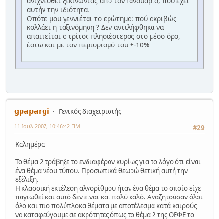
ανιχνευθεί ξεκινώντας από τον Ιανουάριο, που έχει
αυτήν την ιδιότητα.
Οπότε μου γεννιέται το ερώτημα: πού ακριβώς
κολλάει η ταξινόμηση ? Δεν αντιλήφθηκα να
απαιτείται ο τρίτος πλησιέστερος στο μέσο όρο,
έστω και με τον περιορισμό του +-10%
gpapargi
Γενικός διαχειριστής
11 Ιουλ 2007, 10:46:42 ΠΜ
#29
Καλημέρα
Το θέμα 2 τράβηξε το ενδιαφέρον κυρίως για το λόγο ότι είναι
ένα θέμα νέου τύπου. Προσωπικά θεωρώ θετική αυτή την
εξέλιξη.
Η κλασσική εκτέλεση αλγορίθμου ήταν ένα θέμα το οποίο είχε
παγιωθεί και αυτό δεν είναι και πολύ καλό. Αναζητούσαν όλοι
όλο και πιο πολύπλοκα θέματα με αποτέλεσμα κατά καιρούς
να καταφεύγουμε σε ακρότητες όπως το θέμα 2 της ΟΕΦΕ το