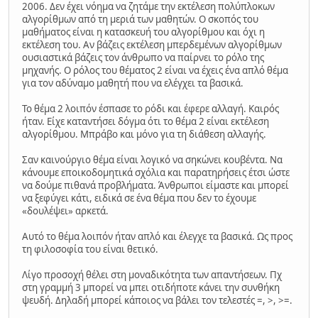
2006. Δεν έχει νόημα να ζητάμε την εκτέλεση πολύπλοκων
αλγορίθμων από τη μεριά των μαθητών. Ο σκοπός του
μαθήματος είναι η κατασκευή του αλγορίθμου και όχι η
εκτέλεση του. Αν βάζεις εκτέλεση μπερδεμένων αλγορίθμων
ουσιαστικά βάζεις τον άνθρωπο να παίρνει το ρόλο της
μηχανής. Ο ρόλος του θέματος 2 είναι να έχεις ένα απλό θέμα
για τον αδύναμο μαθητή που να ελέγχει τα βασικά.
Το θέμα 2 λοιπόν έσπασε το ρόδι και έφερε αλλαγή. Καιρός
ήταν. Είχε καταντήσει δόγμα ότι το θέμα 2 είναι εκτέλεση
αλγορίθμου. Μπράβο και μόνο για τη διάθεση αλλαγής.
Σαν καινούργιο θέμα είναι λογικό να σηκώνει κουβέντα. Να
κάνουμε εποικοδομητικά σχόλια και παρατηρήσεις έτσι ώστε
να δούμε πιθανά προβλήματα. Άνθρωποι είμαστε και μπορεί
να ξεφύγει κάτι, ειδικά σε ένα θέμα που δεν το έχουμε
«δουλέψει» αρκετά.
Αυτό το θέμα λοιπόν ήταν απλό και έλεγχε τα βασικά. Ως προς
τη φιλοσοφία του είναι θετικό.
Λίγο προσοχή θέλει στη μοναδικότητα των απαντήσεων. Πχ
στη γραμμή 3 μπορεί να μπει οτιδήποτε κάνει την συνθήκη
ψευδή. Δηλαδή μπορεί κάποιος να βάλει τον τελεστές =, >, >=.