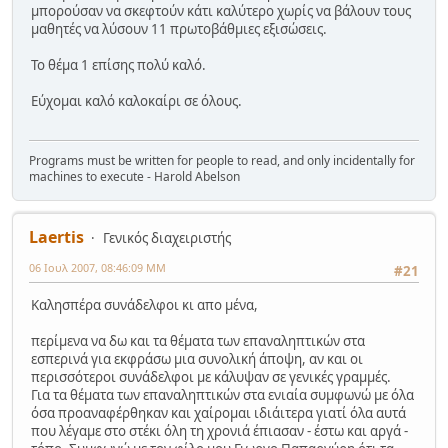
μπορούσαν να σκεφτούν κάτι καλύτερο χωρίς να βάλουν τους
μαθητές να λύσουν 11 πρωτοβάθμιες εξισώσεις.
Το θέμα 1 επίσης πολύ καλό.
Εύχομαι καλό καλοκαίρι σε όλους.
Programs must be written for people to read, and only incidentally for
machines to execute - Harold Abelson
Laertis
Γενικός διαχειριστής
06 Ιουλ 2007, 08:46:09 ΜΜ
#21
Καλησπέρα συνάδελφοι κι απο μένα,
περίμενα να δω και τα θέματα των επαναληπτικών στα
εσπερινά για εκφράσω μια συνολική άποψη, αν και οι
περισσότεροι συνάδελφοι με κάλυψαν σε γενικές γραμμές.
Για τα θέματα των επαναληπτικών στα ενιαία συμφωνώ με όλα
όσα προαναφέρθηκαν και χαίρομαι ιδιάιτερα γιατί όλα αυτά
που λέγαμε στο στέκι όλη τη χρονιά έπιασαν - έστω και αργά -