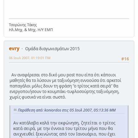
Τσορώνης Τάκης
Ηλ.Μηχ. & Μηχ. Η/Υ ΕΜΠ
evry
Ομάδα διαγωνισμάτων 2015
06 Ιουλ 2007, 01:19:01 ΠΜ
#16
Αν αναφέρεσαι στο δικό μου post που είπα ότι κάποιοι
μαθητές θα το λύσουν με ταξινόμηση εννοούσα ότι αρκετοί
παπαγάλοι μόλις δουν τη φράση "ο τρίτος κατά σειρά" θα
ενεργοποιήσουν το κουμπάκι-τυφλοσούρτης ταξινόμηση,
χωρίς φυσικά να είναι σωστό.
Παράθεση από: koniordos στις 05 Ιουλ 2007, 05:13:36 ΜΜ
Αν κατάλαβα καλά την εκφώνηση, ζητείται ο τρίτος
κατά σειρά, με την έννοια του τρίτου μήνα που θα
ανιχνευθεί ξεκινώντας από τον Ιανουάριο, που έχει