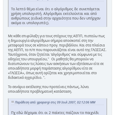
Το λεπτό θέμα είναι ότι ο αλγόριθμος δε συνεπάγεται
χρήση υπολογιστή. Αλγόριθμοι εκτελούνται και από
ανθρώπους (ειδικά στην αρχαιότητα που δεν υπήρχαν
ακόμα οι υπολογιστές).
Με κάθε επιφύλαξη για τους στόχους της ΑΕΠΠ, πιστεύω πως
η δημιουργία αλγορίθμων σήμερα αποσκοπεί στη την
μεταφορά τους σε κάποιο προγ. περιβάλλον. Και στα πλαίσια
της ΑΕΠΠ, το π/π που παρουσιάζεται είναι αυτό της ΓΛΩΣΣΑΣ.
Ταυτόχρονα, όταν ζητείται 'αλγόριθμος' και σύμφωνα με τις
οδηγίες του υπουργείου," Οι μαθητές θα μπορούν να
διατυπώνουν τις λύσεις των ασκήσεων των εξετάσεων είτε σε
οποιαδήποτε μορφή παράστασης αλγορίθμου είτε σε
«ΓΛΩΣΣΑ», όπως αυτή ορίζεται και χρησιμοποιείται στο
διδακτικό εγχειρίδιο. ".
Το σενάριο εκτέλεσης που προτείνεις πάντως, λύνει
οποιαδήποτε προβληματική κατάσταση.
Παράθεση από: gpapargi στις 09 Ιουλ 2007, 02:12:06 ΜΜ
Πχ εδώ δέχομαι ότι οι 2 παίκτες παίζουν το παιχνίδι