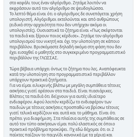
στο κεφάλι τους έναν αλγόριθμο. Ζητάμε λοιπόν να
εκφράσουν αυτό τον αλγόριθμο σε ψευδογλώσσα.
Το λεπτό θέμα είναι ότι ο αλγόριθμος δε συνεπάγεται χρήση
υπολογιστή. Αλγόριθμοι εκτελούνται και από ανθρώπους
(ειδικά στην αρχαιότητα που δεν υπήρχαν ακόμα οι
υπολογιστές). Ουσιαστικά το ζήτημα είναι «Πως σκέφτονται
τα παιδιά και ξέρουν ποιος κέρδισε». Ζητάμε τον αλγόριθμο
υπολογισμού του νικητή και όχι την υλοποίηση σε κάποιο
περιβάλλον. Βρισκόμαστε δηλαδή ακόμα στη φάση που δεν
έχει εισαχθεί ο μαθητής στο συγκεκριμένο προγραμματιστικό
περιβάλλον της ΓΛΩΣΣΑΣ.
Τώρα βέβαια υπάρχει όντως το ζήτημα που λες. Αναπόφευκτα
κατά την υλοποίηση στο προγραμματιστικό περιβάλλον
υπάρχουν πρακτικά ζητήματα.
Για να είμαι ειλικρινής βλέπω με μεγάλη συμπάθεια τέτοιες
ασκήσεις γιατί αρέσουν στα παιδιά. Είναι πιασιάρικες.
Βλέπεις τα παιδιά ότι δείχνουν για αυτές ιδιαίτερο
ενδιαφέρον. Αφού λοιπόν κερδίζω το ενδιαφέρον των
παιδιών με τέτοιες ασκήσεις προσπαθώ να βρίσκω τέτοιες
γιατί τελικά κερδίζουν και αυτά και το μάθημα. Είναι ότι
πρέπει για διαφήμιση. Στα πλαίσια αυτής της συμπάθειας σε
αυτό τον τύπο ασκήσεων είμαι πολύ ελαστικός σε όποιο
πρακτικό πρόβλημα προκύψει. Πχ εδώ δέχομαι ότι οι 2
παίκτες παίζουν το παιχνίδι κανονικά (με τα χέρια) και