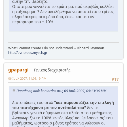
αυτήν την ιδιότητα.
Οπότε μου γεννιέται το ερώτημα: πού ακριβώς κολλάει
η ταξινόμηση ? Δεν αντιλήφθηκα να απαιτείται ο τρίτος
πλησιέστερος στο μέσο όρο, έστω και με τον
περιορισμό του +-10%
What I cannot create I do not understand -- Richard Feynman
http://evripides.mysch.gr
gpapargi
Γενικός διαχειριστής
06 Ιουλ 2007, 11:01:19 ΠΜ
#17
Παράθεση από: koniordos στις 05 Ιουλ 2007, 05:13:36 ΜΜ
Διατυπώσεις του στυλ
"και παρουσιάζει την επιλογή
του ταυτόχρονα με τον αντίπαλό του"
δεν με
βρίσκουν γενικά σύμφωνο στα πλαίσια του μαθήματος.
Αναγνωρίζω το 100% 'εντός ύλης' και 'φιλοσοφίας' του
μαθήματος, ωστόσο ο μόνος τρόπος να νιώσουν οι