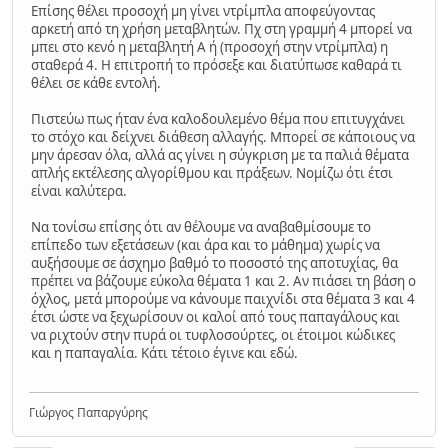
Επίσης θέλει προσοχή μη γίνει ντρίμπλα αποφεύγοντας
αρκετή από τη χρήση μεταβλητών. Πχ στη γραμμή 4 μπορεί να
μπει στο κενό η μεταβλητή Α ή (προσοχή στην ντρίμπλα) η
σταθερά 4. Η επιτροπή το πρόσεξε και διατύπωσε καθαρά τι
θέλει σε κάθε εντολή.
Πιστεύω πως ήταν ένα καλοδουλεμένο θέμα που επιτυγχάνει
το στόχο και δείχνει διάθεση αλλαγής. Μπορεί σε κάποιους να
μην άρεσαν όλα, αλλά ας γίνει η σύγκριση με τα παλιά θέματα
απλής εκτέλεσης αλγορίθμου και πράξεων. Νομίζω ότι έτσι
είναι καλύτερα.
Να τονίσω επίσης ότι αν θέλουμε να αναβαθμίσουμε το
επίπεδο των εξετάσεων (και άρα και το μάθημα) χωρίς να
αυξήσουμε σε άσχημο βαθμό το ποσοστό της αποτυχίας, θα
πρέπει να βάζουμε εύκολα θέματα 1 και 2. Αν πιάσει τη βάση ο
όχλος, μετά μπορούμε να κάνουμε παιχνίδι στα θέματα 3 και 4
έτσι ώστε να ξεχωρίσουν οι καλοί από τους παπαγάλους και
να ριχτούν στην πυρά οι τυφλοσούρτες, οι έτοιμοι κώδικες
και η παπαγαλία. Κάτι τέτοιο έγινε και εδώ.
Γιώργος Παπαργύρης