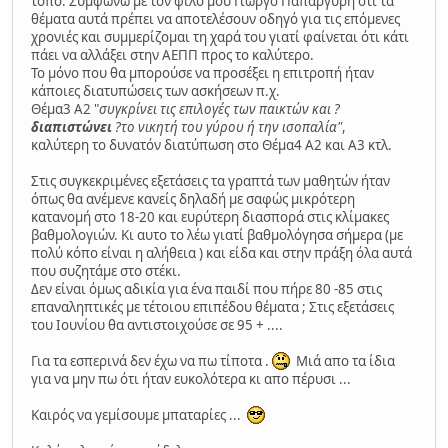
τόπο. Συμφωνώ με τον φίλο μου Γιωργο Παπαργύρη ότι τα
θέματα αυτά πρέπει να αποτελέσουν οδηγό για τις επόμενες
χρονιές και συμμερίζομαι τη χαρά του γιατί φαίνεται ότι κάτι
πάει να αλλάξει στην ΑΕΠΠ προς το καλύτερο.
Το μόνο που θα μπορούσε να προσέξει η επιτροπή ήταν
κάποιες διατυπώσεις των ασκήσεων π.χ.
Θέμα3 Α2 "
συγκρίνει τις επιλογές των παικτών και ?
διαπιστώνει
?το νικητή του γύρου ή την ισοπαλία"
,
καλύτερη το δυνατόν διατύπωση στο Θέμα4 Α2 και Α3 κτλ.
Στις συγκεκριμένες εξετάσεις τα γραπτά των μαθητών ήταν
όπως θα ανέμενε κανείς δηλαδή με σαφώς μικρότερη
κατανομή στο 18-20 και ευρύτερη διασπορά στις κλίμακες
βαθμολογιών. Κι αυτο το λέω γιατί βαθμολόγησα σήμερα (με
πολύ κόπο είναι η αλήθεια ) και είδα και στην πράξη όλα αυτά
που συζητάμε στο στέκι.
Δεν είναι όμως αδικία για ένα παιδί που πήρε 80 -85 στις
επαναληπτικές με τέτοιου επιπέδου θέματα ; Στις εξετάσεις
του Ιουνίου θα αντιστοιχούσε σε 95 + ....
Για τα εσπερινά δεν έχω να πω τίποτα .
Μιά απο τα ίδια
για να μην πω ότι ήταν ευκολότερα κι απο πέρυσι ...
Καιρός να γεμίσουμε μπαταρίες ...