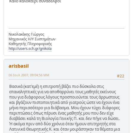
Καλό καλοκαίρι συνάδελφοι
Νικολακάκης Γιώργος
Μηχανικός Η/Υ Συστημάτων
Καθηγητής Πληροφορικής
http://users.sch.gr/gnikola
arisbasil
06 Ιουλ 2007, 09:04:56 ΜΜ
#22
Βασικά (κατ'εμέ) η επιτροπή βάζει πιο δύσκολα στις
επαναληπτικές για να αποθαρρύνει τους μαθητές εκείνους
που για διάφορους λόγους προσποιούνται τους άρρωστους
και βγάζουν πιστοποιητικά από γιατρούς ώστε να έχουν ένα
μήνα περισσότερο για διάβασμα. Μου έχουν τύχει διάφορες
περιπτώσεις όπως πέρυσι ένας μαθητής μου που δεν είχε
διαβάσει καλά τη Βιολογία Γενικής Π. και δεν πήγε να δώσει.
Ή ακόμα πριν από δύο χρόνια όταν ήμουν επιτηρητής στα
Λατινικά Θεωρητικής Κ. και όταν μοιράστηκαν τα θέματα μια