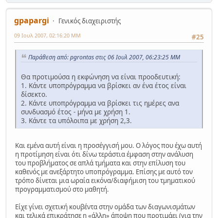
gpapargi
Γενικός διαχειριστής
09 Ιουλ 2007, 02:16:20 ΜΜ
#25
Παράθεση από: pgrontas στις 06 Ιουλ 2007, 06:23:25 ΜΜ
Θα προτιμούσα η εκφώνηση να είναι προοδευτική:
1. Κάντε υποπρόγραμμα να βρίσκει αν ένα έτος είναι
δίσεκτο.
2. Κάντε υποπρόγραμμα να βρίσκει τις ημέρες ανα
συνδυασμό έτος - μήνα με χρήση 1.
3. Κάντε τα υπόλοιπα με χρήση 2,3.
Και εμένα αυτή είναι η προσέγγισή μου. Ο λόγος που έχω αυτή
η προτίμηση είναι ότι δίνω τεράστια έμφαση στην ανάλυση
του προβλήματος σε απλά τμήματα και στην επίλυση του
καθενός με ανεξάρτητο υποπρόγραμμα. Επίσης με αυτό τον
τρόπο δίνεται μια ωραία εικόνα/διαφήμιση του τμηματικού
προγραμματισμού στο μαθητή.
Είχε γίνει σχετική κουβέντα στην ομάδα των διαγωνισμάτων
και τελικά επικράτησε η «άλλη» άποψη που προτιμάει (για την