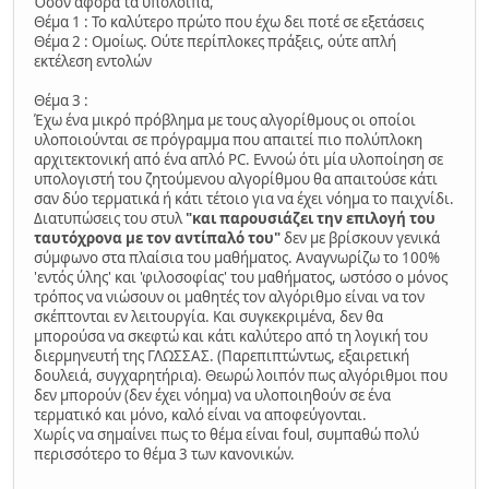
Όσον αφορά τα υπόλοιπα,
Θέμα 1 : Το καλύτερο πρώτο που έχω δει ποτέ σε εξετάσεις
Θέμα 2 : Ομοίως. Ούτε περίπλοκες πράξεις, ούτε απλή
εκτέλεση εντολών
Θέμα 3 :
Έχω ένα μικρό πρόβλημα με τους αλγορίθμους οι οποίοι
υλοποιούνται σε πρόγραμμα που απαιτεί πιο πολύπλοκη
αρχιτεκτονική από ένα απλό PC. Εννοώ ότι μία υλοποίηση σε
υπολογιστή του ζητούμενου αλγορίθμου θα απαιτούσε κάτι
σαν δύο τερματικά ή κάτι τέτοιο για να έχει νόημα το παιχνίδι.
Διατυπώσεις του στυλ
"και παρουσιάζει την επιλογή του
ταυτόχρονα με τον αντίπαλό του"
δεν με βρίσκουν γενικά
σύμφωνο στα πλαίσια του μαθήματος. Αναγνωρίζω το 100%
'εντός ύλης' και 'φιλοσοφίας' του μαθήματος, ωστόσο ο μόνος
τρόπος να νιώσουν οι μαθητές τον αλγόριθμο είναι να τον
σκέπτονται εν λειτουργία. Και συγκεκριμένα, δεν θα
μπορούσα να σκεφτώ και κάτι καλύτερο από τη λογική του
διερμηνευτή της ΓΛΩΣΣΑΣ. (Παρεπιπτώντως, εξαιρετική
δουλειά, συγχαρητήρια). Θεωρώ λοιπόν πως αλγόριθμοι που
δεν μπορούν (δεν έχει νόημα) να υλοποιηθούν σε ένα
τερματικό και μόνο, καλό είναι να αποφεύγονται.
Χωρίς να σημαίνει πως το θέμα είναι foul, συμπαθώ πολύ
περισσότερο το θέμα 3 των κανονικών.