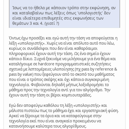
Ίσως να το ήθελα με κάποιον τρόπο στην εκφώνηση, αν
και καταλαβαίνω πως λέξεις όπως 'υπολογιστής' δεν
είναι ιδιαίτερα επιθυμητές στις εκφωνήσεις των
θεμάτων 3 και 4. (γιατί ?)
Όντως έχω προσέξει και εγώ αυτή την τάση να αποφεύγεται η
λέξη «υπολογιστής». Χωρίς να είναι απόλυτο αυτό που λέω,
κυρίως οι συνάδελφοι που δεν είναι καθαρόαιμοι
πληροφορικοί έχουν αυτή την τάση. Ως ένα σημείο έχουν
κάποιο δίκιο. Συχνά ξεκινάμε να μιλήσουμε για ένα θέμα και
καταλήγουμε σε hardcore προγραμματιστικές συζητήσεις
σχετικά με λεπτομέρειες υλοποίησης (πχ pass by reference &
pass by value) που ξεφεύγουν από το σκοπό του μαθήματος
που είναι ο τρόπος σκέψης και όχι κάποια συγκεκριμένη
τεχνολογία. Φοβούνται δηλαδή μήπως λοξοδρομήσει το
μάθημα προς την τεχνολογία αντί για τον αλγόριθμο. Την
έχουν αυτή την τάση οι βέροι κομπιουτεράδες.
Εγώ δεν αποφεύγω καθόλου τη λέξη «υπολογιστής» και
μάλιστα πιστεύω πως το μάθημα έχει και εργαστηριακή φύση.
Αρκεί να ξέρουμε τα όρια και να καταφεύγουμε στην
τεχνολογία εκεί που είναι αναγκαίο προκειμένου να
κατανοήσουμε καλύτερα τους αλγορίθμους.