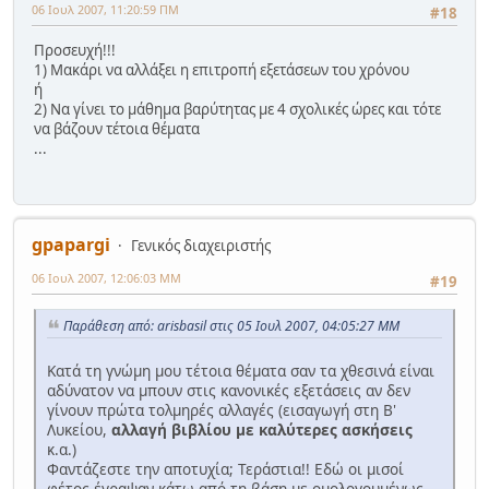
06 Ιουλ 2007, 11:20:59 ΠΜ
#18
Προσευχή!!!
1) Μακάρι να αλλάξει η επιτροπή εξετάσεων του χρόνου
ή
2) Να γίνει το μάθημα βαρύτητας με 4 σχολικές ώρες και τότε
να βάζουν τέτοια θέματα
...
gpapargi
Γενικός διαχειριστής
06 Ιουλ 2007, 12:06:03 ΜΜ
#19
Παράθεση από: arisbasil στις 05 Ιουλ 2007, 04:05:27 ΜΜ
Κατά τη γνώμη μου τέτοια θέματα σαν τα χθεσινά είναι
αδύνατον να μπουν στις κανονικές εξετάσεις αν δεν
γίνουν πρώτα τολμηρές αλλαγές (εισαγωγή στη Β'
Λυκείου,
αλλαγή βιβλίου με καλύτερες ασκήσεις
κ.α.)
Φαντάζεστε την αποτυχία; Τεράστια!! Εδώ οι μισοί
φέτος έγραψαν κάτω από τη βάση με ομολογουμένως