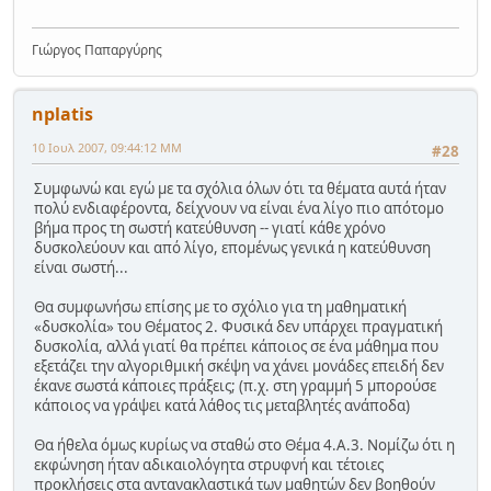
Γιώργος Παπαργύρης
nplatis
10 Ιουλ 2007, 09:44:12 ΜΜ
#28
Συμφωνώ και εγώ με τα σχόλια όλων ότι τα θέματα αυτά ήταν
πολύ ενδιαφέροντα, δείχνουν να είναι ένα λίγο πιο απότομο
βήμα προς τη σωστή κατεύθυνση -- γιατί κάθε χρόνο
δυσκολεύουν και από λίγο, επομένως γενικά η κατεύθυνση
είναι σωστή...
Θα συμφωνήσω επίσης με το σχόλιο για τη μαθηματική
«δυσκολία» του Θέματος 2. Φυσικά δεν υπάρχει πραγματική
δυσκολία, αλλά γιατί θα πρέπει κάποιος σε ένα μάθημα που
εξετάζει την αλγοριθμική σκέψη να χάνει μονάδες επειδή δεν
έκανε σωστά κάποιες πράξεις; (π.χ. στη γραμμή 5 μπορούσε
κάποιος να γράψει κατά λάθος τις μεταβλητές ανάποδα)
Θα ήθελα όμως κυρίως να σταθώ στο Θέμα 4.Α.3. Νομίζω ότι η
εκφώνηση ήταν αδικαιολόγητα στρυφνή και τέτοιες
προκλήσεις στα αντανακλαστικά των μαθητών δεν βοηθούν