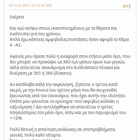
05 Ιουλ 2007, 05:13:36 ΜΜ
#15
Χαίρετε
Και εγώ ανήκω στους ικανοποιημένους με τα θέματα και
ευελπιστώ για του χρόνου.
Απλά έχω κάποιες αμφιβολίες/ενστάσεις όσον αφορά το Θέμα
4 - Α3.
Αφενός μου άρεσε πολύ η αναφορά στον ετήσιο μέσο όρο, που
δεν μπορεί να προκύψει ως ΜΟ των μέσων όρων των μηνών,
αλλά απαιτείται σκανάρισμα στο δισδιάστατο πίνακα και
διαίρεση με 365 ή 366 (δίσεκτο).
Αν κατάλαβα καλά την εκφώνηση, ζητείται ο τρίτος κατά
σειρά, με την έννοια του τρίτου μήνα που θα ανιχνευθεί
ξεκινώντας από τον Ιανουάριο, που έχει αυτήν την ιδιότητα.
Οπότε μου γεννιέται το ερώτημα: πού ακριβώς κολλάει η
ταξινόμηση ? Δεν αντιλήφθηκα να απαιτείται ο τρίτος
πλησιέστερος στο μέσο όρο, έστω και με τον περιορισμό του
+-10%
Πολύ θετική η απαίτηση ανάλυσης σε υποπροβλήματα,
γενικά, πολύ καλό τέταρτο.