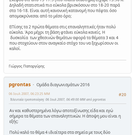
Δηλαδή στατιστικά πιο εύκολα βρισκόσουν στο 18-20 παρά
στο 16-18. Είναι αυτή κανονική κατανομή που πέφτει όσο
απομακρύνεσαι από το μέσο όρο;
ΕΠίσης τα 2 πρώτα θέματα στις επαναληπτικές ήταν πολύ
εύκολα. 'Αρα μέχρι τη βάση φτάνει εύκολα κανείς. Η
δυσκολία των χθεσινών θεμάτων αφορά τα θέματα 3 και 4
που στοχεύουν στον αναγκαίο στόχο του να ξεχωρίσουν οι
καλοί.
Γιώργος Παπαργύρης
pgrontas
Ομάδα διαγωνισμάτων 2016
06 Ιουλ 2007, 06:23:25 ΜΜ
#20
Τελευταία τροποποίηση
: 06 Ιουλ 2007, 06:49:00 ΜΜ από pgrontas
Αν και καθυστερημένα λόγω αποτοξίνωσης είδα και εγώ
σήμερα τα θέματα των επαναληπτικών. Η άποψη μου είναι η
εξής:
Πολύ καλό το θέμα 4 ιδιαίτερα στα σημεία με τους δύο