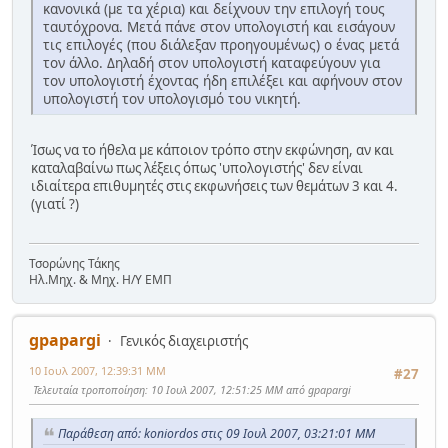
κανονικά (με τα χέρια) και δείχνουν την επιλογή τους
ταυτόχρονα. Μετά πάνε στον υπολογιστή και εισάγουν
τις επιλογές (που διάλεξαν προηγουμένως) ο ένας μετά
τον άλλο. Δηλαδή στον υπολογιστή καταφεύγουν για
τον υπολογιστή έχοντας ήδη επιλέξει και αφήνουν στον
υπολογιστή τον υπολογισμό του νικητή.
Ίσως να το ήθελα με κάποιον τρόπο στην εκφώνηση, αν και
καταλαβαίνω πως λέξεις όπως 'υπολογιστής' δεν είναι
ιδιαίτερα επιθυμητές στις εκφωνήσεις των θεμάτων 3 και 4.
(γιατί ?)
Τσορώνης Τάκης
Ηλ.Μηχ. & Μηχ. Η/Υ ΕΜΠ
gpapargi
Γενικός διαχειριστής
10 Ιουλ 2007, 12:39:31 ΜΜ
#27
Τελευταία τροποποίηση
: 10 Ιουλ 2007, 12:51:25 ΜΜ από gpapargi
Παράθεση από: koniordos στις 09 Ιουλ 2007, 03:21:01 ΜΜ