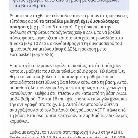
πιο βατά θέματα.
Θέματα σαν τα χθεσινά είναι δυνατόν να μπουν στις κανονικές
εξετάσεις αφού
το τετράδιο μαθητή έχει δυσκολότερες
ασκήσεις
(πχ με 2 και 3 αστέρια). Πχ η άσκηση με την
ανάλυση σε πρώτους παράγοντες (κεφ 8 ΔΣ6), το να βρεθεί
πόσες φορές εμφανίζεται κάποιο στοιχείο σε μονοδιάστατο
πίνακα (κεφ 10 ΔΣ3), ο αλγόριθμος για τη δυναμοσειρά του
ημιτόνου/συνημιτόνου (κεφ 8 ΔΣ5), η άσκηση με το
Eurobasket (κεφ 9 ΔΣ6).
Η αποτυχία των μισών οφείλεται κυρίως στο ότι υπάρχουν
κάποιοι μαθητές που είναι τελείως αδιάφοροι. Τελείως!!! Ότι
θέμα και να τους βάλεις σε οποιοδήποτε μάθημα και σε
οποιαδήποτε κατεύθυνση θα πέσουν κάτω από τη βάση. ΑΥτόι
οι μαθητές λοιπόν δρομολογούνται κυρίως στην τεχνολογική
κατεύθυνση. Σκέψου ότι έπεσαν 28% κάτω από τη βάση ΑΟΔΕ
με 24 βαθμούς Σ-Λ και 18 multiple choise 4 επιλογών (βάλε και
την αντιγραφή στο παιχνίδι). Αυτοί δεν μπορούν ούτε να
αντιγράψουν από τον διπλανό. Θα γράψουν ΑΕΠΠ πάνω από
τη βάση; Έτσι όλοι αυτοί ενισχύουν τον αριθμό των δικών μας
κομμένων.
Εμένα με ενοχλεί το 13.96% στην περιοχή 18-20 στην ΑΕΠΠ.
Σκέψου ότι από 15-17.9 (πιο πλατύ διάστημα) είχαμε 13.90%.