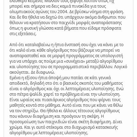
ελεύθερο κείμενο; Μάλλον τους ξέφυγε λοιπόν όπως πχ
μπορεί και σήμερα να δεις καμιά πινακίδα για τους
ολυμπιακούς αγώνες του 2004. Δε βρίσκω νόημα στη φράση.
Και δε θα ήθελα να δεχτώ ότι υπάρχουν ακόμα άνθρωποι που
θέλουν να κρατήσουν στο παιχνίδι μορφές αναπαράστασης
όπως η φυσική γλώσσα κατά βήματα που είδαμε πρόσφατα
στις εξετάσεις.
Από ότι καταλαβαίνω η ήπια ένστασή σου έχει να κάνει με το
ότι καλό είναι κάθε αλγόριθμος που βάζουμε να μπορεί να
αναπαρασταθεί και σε μορφή προγράμματος σε υπολογιστή
για να υπάρχει ας πούμε μια «συνέχεια» μεταξύ αλγορίθμου
και υλοποίησης του σε προγραμματιστικό περιβάλλον. Λογικό
ακούγεται. Δε διαφωνώ.
Εμένα η εξίσου ήπια άποψή μου πατάει σε κάτι γενικά
αποδεκτό, δηλαδή στο ότι ο βασικός σκοπός του μαθήματος
είναι ο αλγόριθμος και όχι οι λεπτομέρειες υλοποίησης. Ενώ
στο πέτρα ψαλίδι χαρτί το πρόβλημα είναι την υλοποίηση.
Είναι ωραίος και πιασιάρικος αλγόριθμος που φέρνει τους
μαθητές κοντά στο μάθημα. Αυτό είναι που με κάνει να θέλω
να τον στηρίξω. Θα ήθελα κι άλλους τέτοιους αλγορίθμους
που κάνουν διαφήμιση και προάγουν τη σκέψη. Η
προσομοίωση των παιχνιδιών είναι σκέτη διαφήμιση. Δίνει
χρώμα. Και γι αυτό στέκομαι στο διαχωρισμό κατασκευής
αλγορίθμου με λεπτομέρειες υλοποίησης.