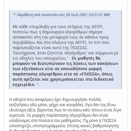
Παράθεση από: koniordos στις 09 Ιουλ 2007, 03:21:01 ΜΜ
Με κάθε επιφύλαξη για τους στόχους της ΑΕΠΠ,
πιστεύω πως η δημιουργία αλγορίθμων σήμερα
αποσκοπεί στη την μεταφορά τους σε κάποιο προγ.
περιβάλλον. Και στα πλαίσια της ΑΕΠΠ, το π/π που
παρουσιάζεται είναι αυτό της ΓΛΩΣΣΑΣ.
Ταυτόχρονα, όταν ζητείται 'αλγόριθμος' και σύμφωνα με
τις οδηγίες του υπουργείου,"
Οι μαθητές θα
μπορούν να διατυπώνουν τις λύσεις των ασκήσεων
των εξετάσεων είτε σε οποιαδήποτε μορφή
παράστασης αλγορίθμου είτε σε «ΓΛΩΣΣΑ», όπως
αυτή ορίζεται και χρησιμοποιείται στο διδακτικό
εγχειρίδιο.
".
Η οδηγία που αναφέρεις έχει δημιουργήσει πολλές
συζητήσεις εδώ μέσα, μέχρι και καυγάδες. Εγώ δεν της δίνω
ιδιαίτερη αξία, ξέροντας πως το να κάνω κάτι τέτοιο είναι λίγο
αιρετικό. Οι μορφές παράστασης αλγορίθμου δεν είναι
ισοδύναμες στα πλαίσια του μαθήματος. Πχ μόνο η ΓΛΩΣΣΑ
υποστηρίζει υποπρογράμματα. Επίσης κανείς βαθμολογητής