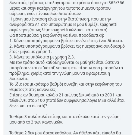
δυνατούς τρόπους υπολογισμού του μέσου όρου για 365/366
μέρες και στην κατάργηση του τυποποιημένου τρόπου
σάρωσης ενός πίνακα δύο διαστάσεων.
Η μόνη μου ένσταση είναι στην διατύπωση, που με την
αναφορά στο Α1 στο υποερώτημα Β μου θυμίζει spaghetti
εκφώνηση (όπως λέμε spaghetti κώδικα - κάτι τέτοιο).
Θα προτιμούσα η εκφώνηση να είναι προοδευτική:
1. Κάντε υποπρόγραμμα να βρίσκει αν ένα έτος είναι δίσεκτο.
2. Κάντε υποπρόγραμμα να βρίσκει τις ημέρες ανα συνδυασμό
έτος - μήνα με χρήση 1.
3. Κάντε τα υπόλοιπα με χρήση 2,3.
Με τον τρόπο αυτό καθοδηγούνται οι μαθητές έτσι ώστε να
μπορέσουν και οι 'κακοί' να αντιμετωπίσουν όσο μπορούν το
πρόβλημα, χωρίς κατά την γνώμη μου να αφαιρείται η
δυσκολία.
Το ίδιο (σε μικρότερο βαθμό) συνέβη και στην εκφώνηση του
θέματος 3 στις κανονικές.
Επίσης αν θυμάμαι καλά ο 21 αιώνας ξεκινά από το 2001 και
τελειώνει στο 2100 (ποτέ δεν συμφώνησα λόγω MSB αλλά έτσι
δεν είναι το σωστό)?
Το θέμα 3 πολύ καλό επίσης και πιο εύκολο κατά την γνώμη
μου από το 3 των κανονικών.
Το θέμα 2 δεν μου άρεσε καθόλου. Αν ήθελαν κάτι εύκολο θα