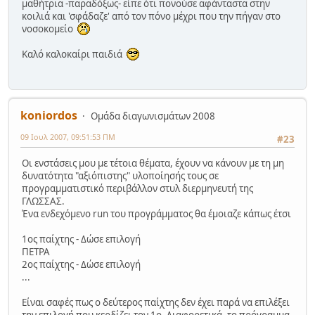
μαθήτρια -παραδόξως- είπε ότι πονούσε αφάνταστα στην
κοιλιά και 'σφάδαζε' από τον πόνο μέχρι που την πήγαν στο
νοσοκομείο
Καλό καλοκαίρι παιδιά
koniordos
Ομάδα διαγωνισμάτων 2008
09 Ιουλ 2007, 09:51:53 ΠΜ
#23
Οι ενστάσεις μου με τέτοια θέματα, έχουν να κάνουν με τη μη
δυνατότητα "αξιόπιστης" υλοποίησής τους σε
προγραμματιστικό περιβάλλον στυλ διερμηνευτή της
ΓΛΩΣΣΑΣ.
Ένα ενδεχόμενο run του προγράμματος θα έμοιαζε κάπως έτσι
1ος παίχτης - Δώσε επιλογή
ΠΕΤΡΑ
2ος παίχτης - Δώσε επιλογή
...
Είναι σαφές πως ο δεύτερος παίχτης δεν έχει παρά να επιλέξει