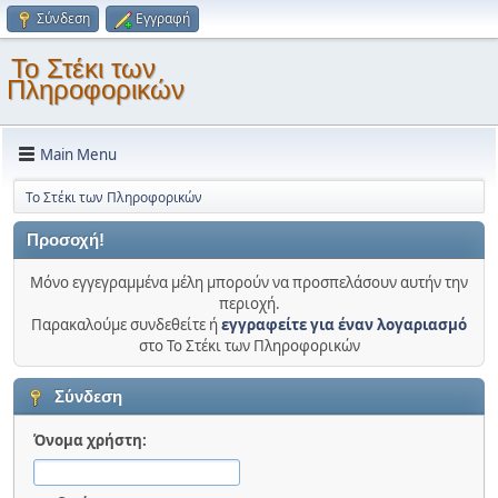
Σύνδεση
Εγγραφή
Το Στέκι των
Πληροφορικών
Main Menu
Το Στέκι των Πληροφορικών
Προσοχή!
Μόνο εγγεγραμμένα μέλη μπορούν να προσπελάσουν αυτήν την
περιοχή.
Παρακαλούμε συνδεθείτε ή
εγγραφείτε για έναν λογαριασμό
στο Το Στέκι των Πληροφορικών
Σύνδεση
Όνομα χρήστη: