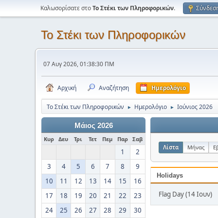
Καλωσορίσατε στο
Το Στέκι των Πληροφορικών
.
Σύνδεσ
Το Στέκι των Πληροφορικών
07 Αυγ 2026, 01:38:30 ΠΜ
Αρχική
Αναζήτηση
Ημερολόγιο
Το Στέκι των Πληροφορικών
Ημερολόγιο
Ιούνιος 2026
►
►
Μάιος 2026
Κυρ
Δευ
Τρι
Τετ
Πεμ
Παρ
Σαβ
Λίστα
Μήνας
Ε
1
2
3
4
5
6
7
8
9
Holidays
10
11
12
13
14
15
16
Flag Day (14 Ιουν)
17
18
19
20
21
22
23
24
25
26
27
28
29
30