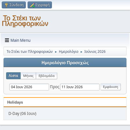
Σύνδεση
Εγγραφή
Το Στέκι των
Πληροφορικών
Main Menu
Το Στέκι των Πληροφορικών
Ημερολόγιο
Ιούνιος 2026
►
►
Ημερολόγιο Προσεχώς
Λίστα
Μήνας
Εβδομάδα
Προς
Holidays
D-Day (06 Ιουν)