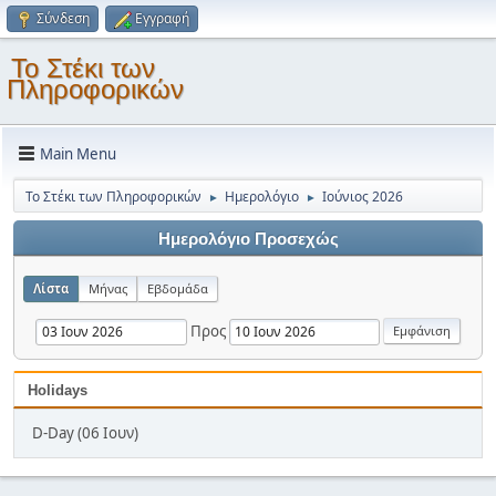
Σύνδεση
Εγγραφή
Το Στέκι των
Πληροφορικών
Main Menu
Το Στέκι των Πληροφορικών
Ημερολόγιο
Ιούνιος 2026
►
►
Ημερολόγιο Προσεχώς
Λίστα
Μήνας
Εβδομάδα
Προς
Holidays
D-Day (06 Ιουν)