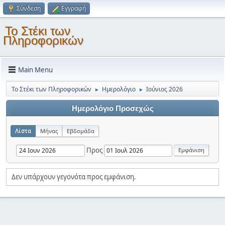
Σύνδεση
Εγγραφή
Το Στέκι των
Πληροφορικών
Main Menu
Το Στέκι των Πληροφορικών
Ημερολόγιο
Ιούνιος 2026
►
►
Ημερολόγιο Προσεχώς
Λίστα
Μήνας
Εβδομάδα
Προς
Δεν υπάρχουν γεγονότα προς εμφάνιση.