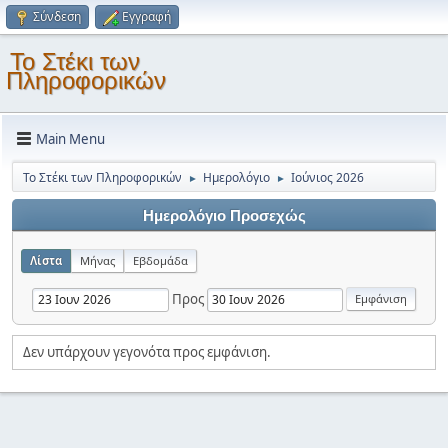
Σύνδεση
Εγγραφή
Το Στέκι των
Πληροφορικών
Main Menu
Το Στέκι των Πληροφορικών
Ημερολόγιο
Ιούνιος 2026
►
►
Ημερολόγιο Προσεχώς
Λίστα
Μήνας
Εβδομάδα
Προς
Δεν υπάρχουν γεγονότα προς εμφάνιση.