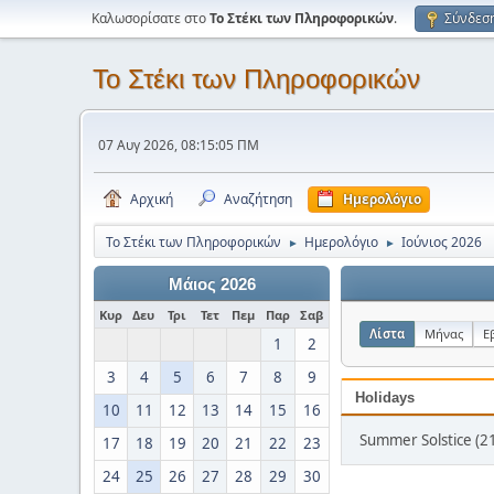
Καλωσορίσατε στο
Το Στέκι των Πληροφορικών
.
Σύνδεσ
Το Στέκι των Πληροφορικών
07 Αυγ 2026, 08:15:05 ΠΜ
Αρχική
Αναζήτηση
Ημερολόγιο
Το Στέκι των Πληροφορικών
Ημερολόγιο
Ιούνιος 2026
►
►
Μάιος 2026
Κυρ
Δευ
Τρι
Τετ
Πεμ
Παρ
Σαβ
Λίστα
Μήνας
Ε
1
2
3
4
5
6
7
8
9
Holidays
10
11
12
13
14
15
16
Summer Solstice (21
17
18
19
20
21
22
23
24
25
26
27
28
29
30