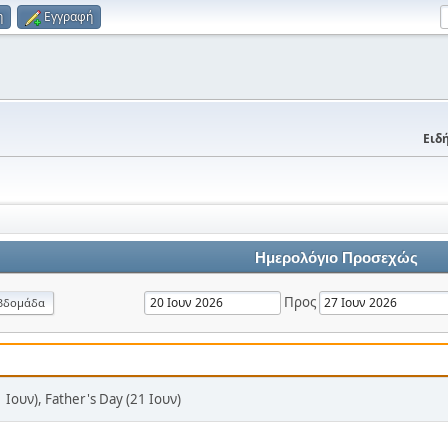
η
Εγγραφή
Ειδή
Ημερολόγιο Προσεχώς
Προς
βδομάδα
 Ιουν), Father's Day (21 Ιουν)