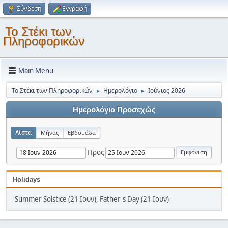
Σύνδεση
Εγγραφή
Το Στέκι των
Πληροφορικών
Main Menu
Το Στέκι των Πληροφορικών
Ημερολόγιο
Ιούνιος 2026
►
►
Ημερολόγιο Προσεχώς
Λίστα
Μήνας
Εβδομάδα
Προς
Holidays
Summer Solstice (21 Ιουν), Father's Day (21 Ιουν)