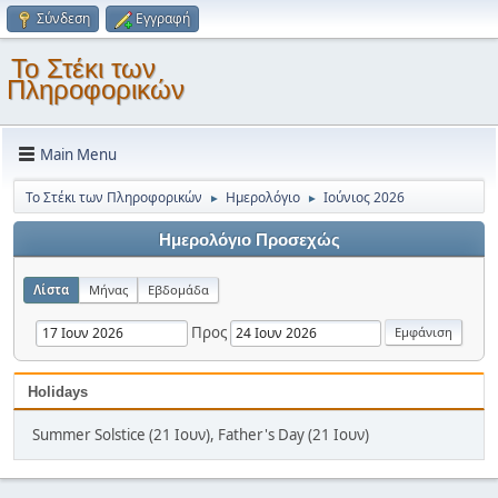
Σύνδεση
Εγγραφή
Το Στέκι των
Πληροφορικών
Main Menu
Το Στέκι των Πληροφορικών
Ημερολόγιο
Ιούνιος 2026
►
►
Ημερολόγιο Προσεχώς
Λίστα
Μήνας
Εβδομάδα
Προς
Holidays
Summer Solstice (21 Ιουν), Father's Day (21 Ιουν)