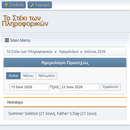
Σύνδεση
Εγγραφή
Το Στέκι των
Πληροφορικών
Main Menu
Το Στέκι των Πληροφορικών
Ημερολόγιο
Ιούνιος 2026
►
►
Ημερολόγιο Προσεχώς
Λίστα
Μήνας
Εβδομάδα
Προς
Holidays
Summer Solstice (21 Ιουν), Father's Day (21 Ιουν)