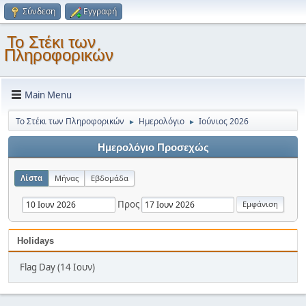
Σύνδεση
Εγγραφή
Το Στέκι των
Πληροφορικών
Main Menu
Το Στέκι των Πληροφορικών
Ημερολόγιο
Ιούνιος 2026
►
►
Ημερολόγιο Προσεχώς
Λίστα
Μήνας
Εβδομάδα
Προς
Holidays
Flag Day (14 Ιουν)