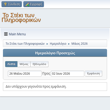
Σύνδεση
Εγγραφή
Το Στέκι των
Πληροφορικών
Main Menu
Το Στέκι των Πληροφορικών
Ημερολόγιο
Μάιος 2026
►
►
Ημερολόγιο Προσεχώς
Λίστα
Μήνας
Εβδομάδα
Προς
Δεν υπάρχουν γεγονότα προς εμφάνιση.