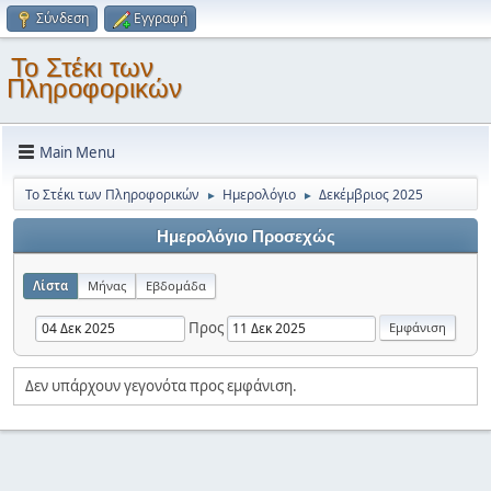
Σύνδεση
Εγγραφή
Το Στέκι των
Πληροφορικών
Main Menu
Το Στέκι των Πληροφορικών
Ημερολόγιο
Δεκέμβριος 2025
►
►
Ημερολόγιο Προσεχώς
Λίστα
Μήνας
Εβδομάδα
Προς
Δεν υπάρχουν γεγονότα προς εμφάνιση.