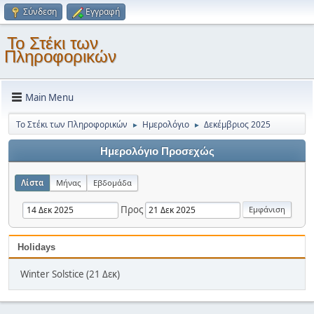
Σύνδεση
Εγγραφή
Το Στέκι των
Πληροφορικών
Main Menu
Το Στέκι των Πληροφορικών
Ημερολόγιο
Δεκέμβριος 2025
►
►
Ημερολόγιο Προσεχώς
Λίστα
Μήνας
Εβδομάδα
Προς
Holidays
Winter Solstice (21 Δεκ)