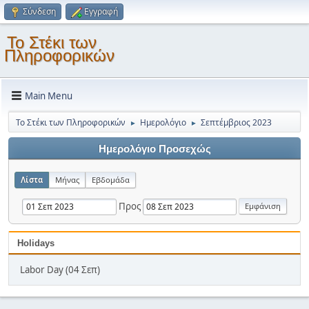
Σύνδεση
Εγγραφή
Το Στέκι των
Πληροφορικών
Main Menu
Το Στέκι των Πληροφορικών
Ημερολόγιο
Σεπτέμβριος 2023
►
►
Ημερολόγιο Προσεχώς
Λίστα
Μήνας
Εβδομάδα
Προς
Holidays
Labor Day (04 Σεπ)