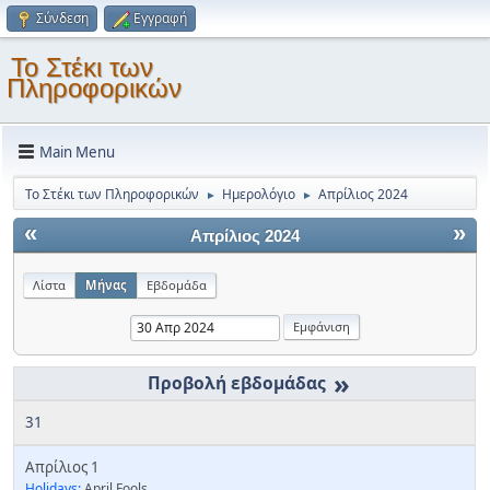
Σύνδεση
Εγγραφή
Το Στέκι των
Πληροφορικών
Main Menu
Το Στέκι των Πληροφορικών
Ημερολόγιο
Απρίλιος 2024
►
►
«
»
Απρίλιος 2024
Λίστα
Μήνας
Εβδομάδα
»
31
Απρίλιος 1
Holidays:
April Fools