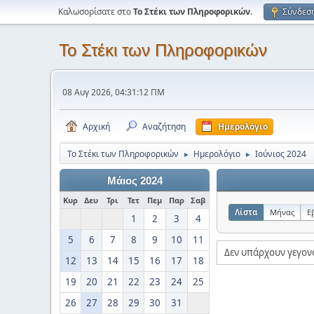
Καλωσορίσατε στο
Το Στέκι των Πληροφορικών
.
Σύνδεσ
Το Στέκι των Πληροφορικών
08 Αυγ 2026, 04:31:12 ΠΜ
Αρχική
Αναζήτηση
Ημερολόγιο
Το Στέκι των Πληροφορικών
Ημερολόγιο
Ιούνιος 2024
►
►
Μάιος 2024
Κυρ
Δευ
Τρι
Τετ
Πεμ
Παρ
Σαβ
Λίστα
Μήνας
Ε
1
2
3
4
5
6
7
8
9
10
11
Δεν υπάρχουν γεγον
12
13
14
15
16
17
18
19
20
21
22
23
24
25
26
27
28
29
30
31