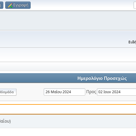
η
Εγγραφή
Ειδή
Ημερολόγιο Προσεχώς
Προς
βδομάδα
Μαΐου)