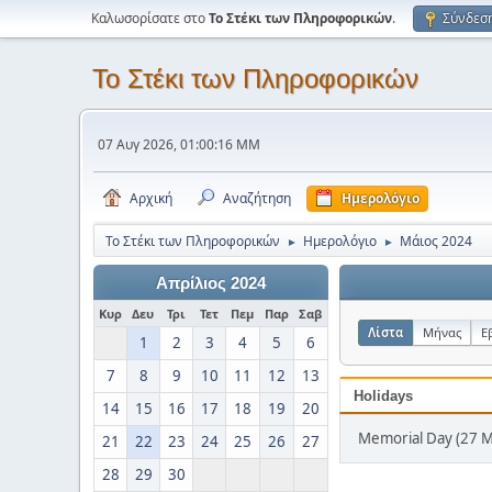
Καλωσορίσατε στο
Το Στέκι των Πληροφορικών
.
Σύνδεσ
Το Στέκι των Πληροφορικών
07 Αυγ 2026, 01:00:16 ΜΜ
Αρχική
Αναζήτηση
Ημερολόγιο
Το Στέκι των Πληροφορικών
Ημερολόγιο
Μάιος 2024
►
►
Απρίλιος 2024
Κυρ
Δευ
Τρι
Τετ
Πεμ
Παρ
Σαβ
Λίστα
Μήνας
Ε
1
2
3
4
5
6
7
8
9
10
11
12
13
Holidays
14
15
16
17
18
19
20
Memorial Day (27 
21
22
23
24
25
26
27
28
29
30