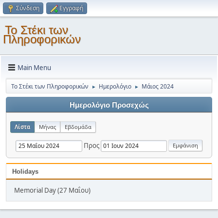
Σύνδεση
Εγγραφή
Το Στέκι των
Πληροφορικών
Main Menu
Το Στέκι των Πληροφορικών
Ημερολόγιο
Μάιος 2024
►
►
Ημερολόγιο Προσεχώς
Λίστα
Μήνας
Εβδομάδα
Προς
Holidays
Memorial Day (27 Μαΐου)