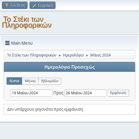
Σύνδεση
Εγγραφή
Το Στέκι των
Πληροφορικών
Main Menu
Το Στέκι των Πληροφορικών
Ημερολόγιο
Μάιος 2024
►
►
Ημερολόγιο Προσεχώς
Λίστα
Μήνας
Εβδομάδα
Προς
Δεν υπάρχουν γεγονότα προς εμφάνιση.