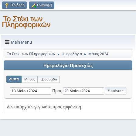
Σύνδεση
Εγγραφή
Το Στέκι των
Πληροφορικών
Main Menu
Το Στέκι των Πληροφορικών
Ημερολόγιο
Μάιος 2024
►
►
Ημερολόγιο Προσεχώς
Λίστα
Μήνας
Εβδομάδα
Προς
Δεν υπάρχουν γεγονότα προς εμφάνιση.