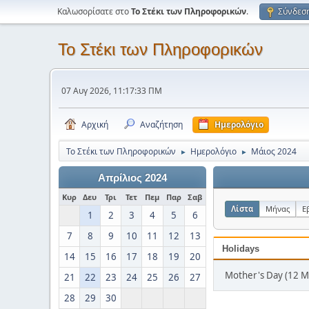
Καλωσορίσατε στο
Το Στέκι των Πληροφορικών
.
Σύνδεσ
Το Στέκι των Πληροφορικών
07 Αυγ 2026, 11:17:33 ΠΜ
Αρχική
Αναζήτηση
Ημερολόγιο
Το Στέκι των Πληροφορικών
Ημερολόγιο
Μάιος 2024
►
►
Απρίλιος 2024
Κυρ
Δευ
Τρι
Τετ
Πεμ
Παρ
Σαβ
Λίστα
Μήνας
Ε
1
2
3
4
5
6
7
8
9
10
11
12
13
Holidays
14
15
16
17
18
19
20
Mother's Day (12 Μ
21
22
23
24
25
26
27
28
29
30