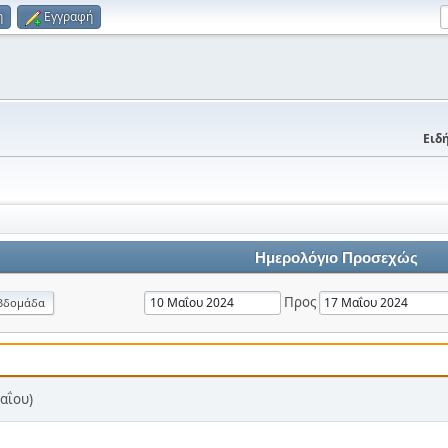
η
Εγγραφή
Ειδή
Ημερολόγιο Προσεχώς
Προς
βδομάδα
αΐου)