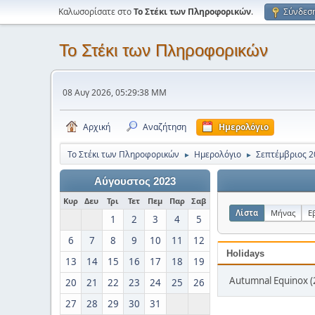
Καλωσορίσατε στο
Το Στέκι των Πληροφορικών
.
Σύνδεσ
Το Στέκι των Πληροφορικών
08 Αυγ 2026, 05:29:38 ΜΜ
Αρχική
Αναζήτηση
Ημερολόγιο
Το Στέκι των Πληροφορικών
Ημερολόγιο
Σεπτέμβριος 2
►
►
Αύγουστος 2023
Κυρ
Δευ
Τρι
Τετ
Πεμ
Παρ
Σαβ
Λίστα
Μήνας
Ε
1
2
3
4
5
6
7
8
9
10
11
12
Holidays
13
14
15
16
17
18
19
Autumnal Equinox (
20
21
22
23
24
25
26
27
28
29
30
31