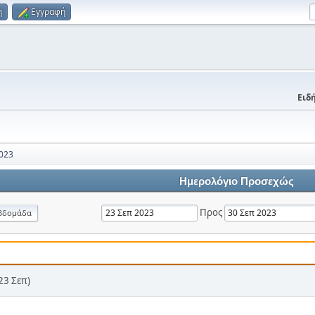
η
Εγγραφή
Ειδή
023
Ημερολόγιο Προσεχώς
Προς
βδομάδα
23 Σεπ)