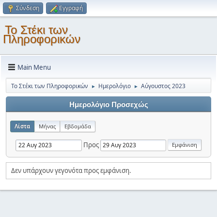
Σύνδεση
Εγγραφή
Το Στέκι των
Πληροφορικών
Main Menu
Το Στέκι των Πληροφορικών
Ημερολόγιο
Αύγουστος 2023
►
►
Ημερολόγιο Προσεχώς
Λίστα
Μήνας
Εβδομάδα
Προς
Δεν υπάρχουν γεγονότα προς εμφάνιση.