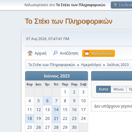
Καλωσορίσατε στο
Το Στέκι των Πληροφορικών
.
Σύνδεσ
Το Στέκι των Πληροφορικών
07 Αυγ 2026, 07:47:41 ΠΜ
Αρχική
Αναζήτηση
Ημερολόγιο
Το Στέκι των Πληροφορικών
Ημερολόγιο
Ιούλιος 2023
►
►
Ιούνιος 2023
Κυρ
Δευ
Τρι
Τετ
Πεμ
Παρ
Σαβ
Λίστα
Μήνας
Ε
1
2
3
4
5
6
7
8
9
10
Δεν υπάρχουν γεγον
11
12
13
14
15
16
17
18
19
20
21
22
23
24
25
26
27
28
29
30