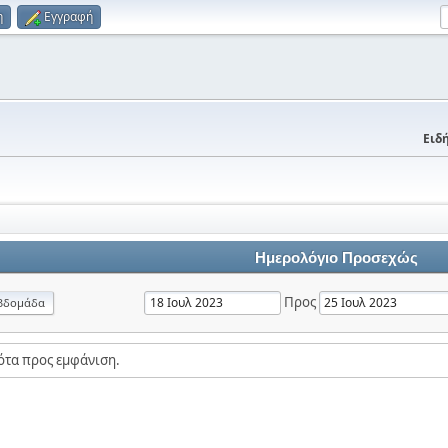
η
Εγγραφή
Ειδή
Ημερολόγιο Προσεχώς
Προς
βδομάδα
ότα προς εμφάνιση.