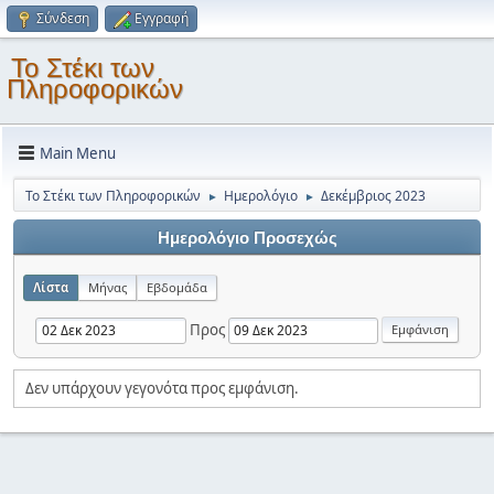
Σύνδεση
Εγγραφή
Το Στέκι των
Πληροφορικών
Main Menu
Το Στέκι των Πληροφορικών
Ημερολόγιο
Δεκέμβριος 2023
►
►
Ημερολόγιο Προσεχώς
Λίστα
Μήνας
Εβδομάδα
Προς
Δεν υπάρχουν γεγονότα προς εμφάνιση.