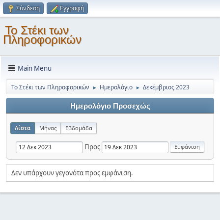
Σύνδεση
Εγγραφή
Το Στέκι των
Πληροφορικών
Main Menu
Το Στέκι των Πληροφορικών
Ημερολόγιο
Δεκέμβριος 2023
►
►
Ημερολόγιο Προσεχώς
Λίστα
Μήνας
Εβδομάδα
Προς
Δεν υπάρχουν γεγονότα προς εμφάνιση.