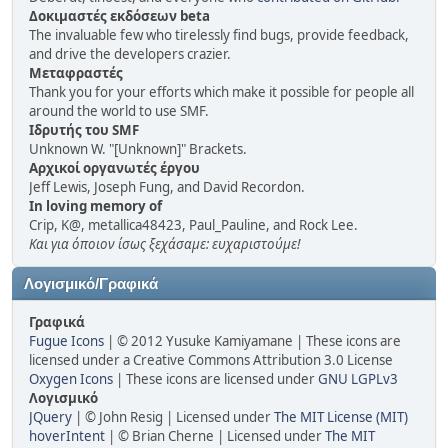
Δοκιμαστές εκδόσεων beta
The invaluable few who tirelessly find bugs, provide feedback,
and drive the developers crazier.
Μεταφραστές
Thank you for your efforts which make it possible for people all
around the world to use SMF.
Ιδρυτής του SMF
Unknown W. "[Unknown]" Brackets.
Αρχικοί οργανωτές έργου
Jeff Lewis, Joseph Fung, and David Recordon.
In loving memory of
Crip, K@, metallica48423, Paul_Pauline, and Rock Lee.
Και για όποιον ίσως ξεχάσαμε: ευχαριστούμε!
Λογισμικό/Γραφικά
Γραφικά
Fugue Icons
| © 2012 Yusuke Kamiyamane | These icons are
licensed under a Creative Commons Attribution 3.0 License
Oxygen Icons
| These icons are licensed under
GNU LGPLv3
Λογισμικό
JQuery
| © John Resig | Licensed under
The MIT License (MIT)
hoverIntent
| © Brian Cherne | Licensed under
The MIT