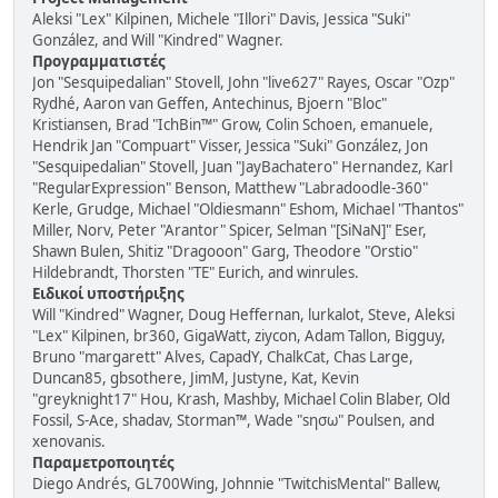
Aleksi "Lex" Kilpinen, Michele "Illori" Davis, Jessica "Suki"
González, and Will "Kindred" Wagner.
Προγραμματιστές
Jon "Sesquipedalian" Stovell, John "live627" Rayes, Oscar "Ozp"
Rydhé, Aaron van Geffen, Antechinus, Bjoern "Bloc"
Kristiansen, Brad "IchBin™" Grow, Colin Schoen, emanuele,
Hendrik Jan "Compuart" Visser, Jessica "Suki" González, Jon
"Sesquipedalian" Stovell, Juan "JayBachatero" Hernandez, Karl
"RegularExpression" Benson, Matthew "Labradoodle-360"
Kerle, Grudge, Michael "Oldiesmann" Eshom, Michael "Thantos"
Miller, Norv, Peter "Arantor" Spicer, Selman "[SiNaN]" Eser,
Shawn Bulen, Shitiz "Dragooon" Garg, Theodore "Orstio"
Hildebrandt, Thorsten "TE" Eurich, and winrules.
Ειδικοί υποστήριξης
Will "Kindred" Wagner, Doug Heffernan, lurkalot, Steve, Aleksi
"Lex" Kilpinen, br360, GigaWatt, ziycon, Adam Tallon, Bigguy,
Bruno "margarett" Alves, CapadY, ChalkCat, Chas Large,
Duncan85, gbsothere, JimM, Justyne, Kat, Kevin
"greyknight17" Hou, Krash, Mashby, Michael Colin Blaber, Old
Fossil, S-Ace, shadav, Storman™, Wade "sησω" Poulsen, and
xenovanis.
Παραμετροποιητές
Diego Andrés, GL700Wing, Johnnie "TwitchisMental" Ballew,