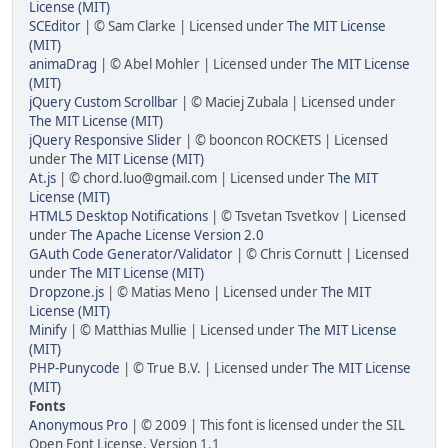
License (MIT)
SCEditor
| © Sam Clarke | Licensed under
The MIT License
(MIT)
animaDrag
| © Abel Mohler | Licensed under
The MIT License
(MIT)
jQuery Custom Scrollbar
| © Maciej Zubala | Licensed under
The MIT License (MIT)
jQuery Responsive Slider
| © booncon ROCKETS | Licensed
under
The MIT License (MIT)
At.js
| © chord.luo@gmail.com | Licensed under
The MIT
License (MIT)
HTML5 Desktop Notifications
| © Tsvetan Tsvetkov | Licensed
under
The Apache License Version 2.0
GAuth Code Generator/Validator
| © Chris Cornutt | Licensed
under
The MIT License (MIT)
Dropzone.js
| © Matias Meno | Licensed under
The MIT
License (MIT)
Minify
| © Matthias Mullie | Licensed under
The MIT License
(MIT)
PHP-Punycode
| © True B.V. | Licensed under
The MIT License
(MIT)
Fonts
Anonymous Pro
| © 2009 | This font is licensed under the SIL
Open Font License, Version 1.1