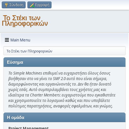
Σύνδεση
Εγγραφή
Το Στέκι των
Πληροφορικών
Main Menu
Το Στέκι των Πληροφορικών
Εύσημα
Το Simple Machines επιθυμεί να ευχαριστήσει όλους όσους
βοήθησαν στο να γίνει το SMF 2.0 αυτό που είναι σήμερα,
διαμορφώνοντας και οργανώνοντάς το. Δεν θα ήταν δυνατό
χωρίς εσάς. Αυτό συμπεριλαμβάνει τους χρήστες μας και
ιδιαίτερα τα Charter Members: ευχαριστούμε που εγκαθιστάτε
και χρησιμοποιείτε το λογισμικό καθώς και που υποβάλετε
πολύτιμες παρατηρήσεις, αναφορές σφαλμάτων, και γνώμες.
Η ομάδα
Project Management