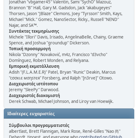
Jonathan "vbgamer45" Valentin, Sami "SychO" Mazouz,
Brannon "B" Hall, Gary M. Gadsdon, Jack "akabugeyes"
Thorsen, Jason "JBlaze" Clemons, Joey "Tyrsson" Smith, Kays,
Michael "Mick." Gomez, NanoSector, Ricky., Russell "NEND"
Najar, and SA™.
Συντάκτες τεκμηρίωσης
Michele "Illori" Davis, Irisado, AngelinaBelle, Chainy, Graeme
Spence, and Joshua "groundup" Dickerson.
Τοπική προσαρμογή
Nikola "Dzonny" Novaković, m4z, Francisco "d3vcho"
Domínguez, Robert Monden, and Relyana.
Εμπορική εκμετάλλευση
Adish "(F.L.A.M.E.R)" Patel, Bryan "Runic" Deakin, Marcus
"cσσкιє мσηѕтєя" Forsberg, and Ralph "[n3rve]" Otowo.
Διαχειριστές ιστότοπου
Jeremy "SleePy" Darwood.
Διαχειριστές διακομιστή
Derek Schwab, Michael Johnson, and Liroy van Hoewijk.
Ιδιαίτερες ευχαριστίες
Σύμβουλοι προγραμματιστές
albertlast, Brett Flannigan, Mark Rose, René-Gilles "Nao 尚"
Deberdt, tinoest, and everyone who
contributed on GitHub
.