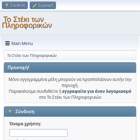
Σύνδεση
Εγγραφή
Το Στέκι των
Πληροφορικών
Main Menu
Το Στέκι των Πληροφορικών
Προσοχή!
Μόνο εγγεγραμμένα μέλη μπορούν να προσπελάσουν αυτήν την
περιοχή.
Παρακαλούμε συνδεθείτε ή
εγγραφείτε για έναν λογαριασμό
στο Το Στέκι των Πληροφορικών
Σύνδεση
Όνομα χρήστη: