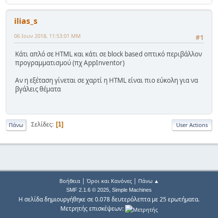
ilias_s
06 Ιουν 2018, 11:53:01 ΜΜ
#1
Κάτι απλό σε HTML και κάτι σε block based οπτικό περιβάλλον
προγραμματισμού (πχ AppInventor)
Αν η εξέταση γίνεται σε χαρτί η HTML είναι πιο εύκολη για να
βγάλεις θέματα
Σελίδες
1
Πάνω
User Actions
|
|
Βοήθεια
Όροι και Κανόνες
Πάνω ▲
,
SMF 2.1.6 © 2025
Simple Machines
Η σελίδα δημιουργήθηκε σε 0.078 δευτερόλεπτα με 25 ερωτήματα.
Μετρητής επισκέψεων: