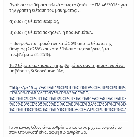
Βγαίνουν τα θέματα τελικά όπως τα ζητάει το ΠΔ 46/2006* για
την γραπτή εξέταση του μαθήματος; ...
α) δύο (2) θέματα θεωρίας,
β) δύο (2) θέματα ασκήσεων ή προβλημάτων.
Η βαθμολογία προκύπτει κατά 50% από τα θέματα της
θεωρίας (2×25%) και κατά 50% από τις ασκήσεις ή τα
προβλήματα (2×25%).
Τα 2 θέματα ασκήσεων ή προβλημάτων σαν τι μπορεί να είναι
με βάση τη διδασκόμενη ύλη;
*
http://pe19.gr/%CE%B1%CE%BE%CE%B9%CE%BF%CE%BB%
CF%8C%CE%B3%CE%B7%CF%83%CE%B7-
%CE%BC%CE%B1%CE%B8%CE%B7%CF%84%CF%8E%CE%BD-
%CE%B3%CE%B5%CE%BD%CE%B9%CE%BA%CE%BF%CF%8D-
%CE%BB%CF%85%CE%BA%CE%B5%CE%AF%CE%BF%CF%85/
Το να κάνεις λάθος είναι ανθρώπινο και το να ρίχνεις το φταίξιμο
στον υπολογιστή είναι ακόμη πιο ανθρώπινο.