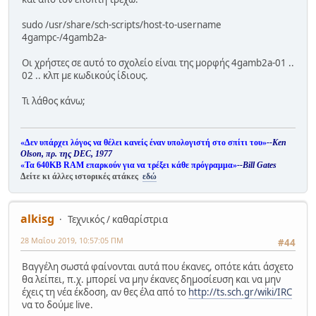
sudo /usr/share/sch-scripts/host-to-username
4gampc-/4gamb2a-
Οι χρήστες σε αυτό το σχολείο είναι της μορφής 4gamb2a-01 ..
02 .. κλπ με κωδικούς ίδιους.
Τι λάθος κάνω;
«Δεν υπάρχει λόγος να θέλει κανείς έναν υπολογιστή στο σπίτι του»
--Ken
Olson, πρ. της DEC, 1977
«Τα 640KB RAM επαρκούν για να τρέξει κάθε πρόγραμμα»
--Bill Gates
Δείτε κι άλλες ιστορικές ατάκες
εδώ
alkisg
Τεχνικός / καθαρίστρια
28 Μαΐου 2019, 10:57:05 ΠΜ
#44
Βαγγέλη σωστά φαίνονται αυτά που έκανες, οπότε κάτι άσχετο
θα λείπει, π.χ. μπορεί να μην έκανες δημοσίευση και να μην
έχεις τη νέα έκδοση, αν θες έλα από το
http://ts.sch.gr/wiki/IRC
να το δούμε live.