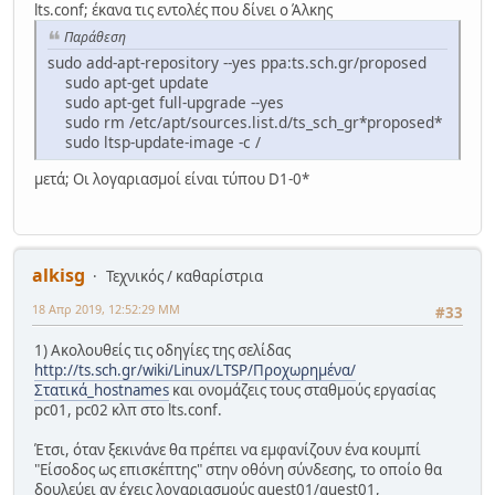
lts.conf; έκανα τις εντολές που δίνει ο Άλκης
Παράθεση
sudo add-apt-repository --yes ppa:ts.sch.gr/proposed
sudo apt-get update
sudo apt-get full-upgrade --yes
sudo rm /etc/apt/sources.list.d/ts_sch_gr*proposed*
sudo ltsp-update-image -c /
μετά; Οι λογαριασμοί είναι τύπου D1-0*
alkisg
Τεχνικός / καθαρίστρια
18 Απρ 2019, 12:52:29 ΜΜ
#33
1) Ακολουθείς τις οδηγίες της σελίδας
http://ts.sch.gr/wiki/Linux/LTSP/Προχωρημένα/
Στατικά_hostnames
και ονομάζεις τους σταθμούς εργασίας
pc01, pc02 κλπ στο lts.conf.
Έτσι, όταν ξεκινάνε θα πρέπει να εμφανίζουν ένα κουμπί
"Είσοδος ως επισκέπτης" στην οθόνη σύνδεσης, το οποίο θα
δουλεύει αν έχεις λογαριασμούς guest01/guest01,