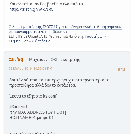
Και εννοείται αν θες βοήθεια έλα από το
http://ts.sch.gr/wiki/IRC
.
Ο Διερμηνευτής της ΓΛΩΣΣΑΣ για το μάθημα «Ανάπτυξη εφαρμογών
σε προγραμματιστικό περιβάλλον»
ΣΕΠΕΗΥ με Ubuntu/LTSP/sch-scripts/Επόπτη:
Υποστήριξη
-
Τεκμηρίωση
-
Συζητήσεις
za√‘ag
Μάχιμος ... ΟΧΙ ... κοπρίτης
28 Μαΐου 2019, 10:55:08 ΠΜ
#43
Λοιπόν σήμερα που υπήρχε ησυχία στο εργαστήριο το
προσπάθησα αλλά δεν το κατάφερα.
Έκανα το εξής στο lts.conf:
#Sxoleio1
[την MAC ADDRESS TOY PC-01]
HOSTNAME=4gampc-01
και από τον επόπτη τρέχω: