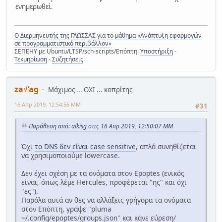
ενημερωθεί.
Ο Διερμηνευτής της ΓΛΩΣΣΑΣ για το μάθημα «Ανάπτυξη εφαρμογών
σε προγραμματιστικό περιβάλλον»
ΣΕΠΕΗΥ με Ubuntu/LTSP/sch-scripts/Επόπτη:
Υποστήριξη
-
Τεκμηρίωση
-
Συζητήσεις
za√‘ag
Μάχιμος ... ΟΧΙ ... κοπρίτης
16 Απρ 2019, 12:54:56 ΜΜ
#31
Παράθεση από: alkisg στις 16 Απρ 2019, 12:50:07 ΜΜ
Όχι
το DNS δεν είναι case sensitive
, απλά συνηθίζεται
να χρησιμοποιούμε lowercase.
Δεν έχει σχέση με τα ονόματα στον Epoptes (ενικός
είναι, όπως λέμε Hercules, προφέρεται "ης" και όχι
"ες").
Παρόλα αυτά αν θες να αλλάξεις γρήγορα τα ονόματα
στον Επόπτη, γράψε "pluma
~/.config/epoptes/groups.json" και κάνε εύρεση/