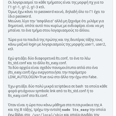
Οι λογαριασμοί το κάθε τμήματος είναι της μορφή πχ για το
Γ1 g1-1, g1-2, g1-3 κτλ.
Όμως έχω κάνει το password κοινό, δηλαδή όλο το Γ1 έχει το
ίδιο password.
Μειώνει λίγο την "ασφάλεια" αλλά μη ξεχνάμε ότι μιλάμε για
δημοτικό, οπότε αυτό που κυρίως με ενδιαφέρει είναι να μη
μπαίνει το ένα τμήμα στου λογαριασμούς το άλλου.
Τώρα για τα παιδιά της πρώτης και της δευτέρας τάξης τους
κάνω μαζικό login με λογαριασμούς της μορφής user1, user2,
κτλ
Εχώ φτιάξει δύο διαφορετικά lts.conf, το ένα το λέω
lts_std.conf και το άλλο lts_easy.conf.
Τα δύο αρχεία είναι σχεδόν πανομοιότυπα απλά στο ένα
(lts_easy.conf) έχω ενεργοποιήσει την παράμετρο
LDM_AUTOLOGIN=True ενώ στο άλλο την έχω στο False.
Έχω φτιάξει δύο πολύ μικρά scriptάκια σε bash τα οποία κάθε
φορά φτιάχνουν symbolic link από το lts_std.conf ή το
lts_easy.conf στο lts.conf.
Όταν είναι η ώρα που κάνω μάθημα στα πιτσιρικάκια της Α
και της Β τάξης, τρέχω την εντολή
την οποία
sudo lts_easy
έχω βάλει στο
και οποία συνδέει την
/usr/local/sbin