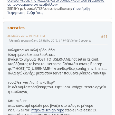
Ο Διερμηνευτής της ΓΛΩΣΣΑΣ για το μάθημα «Ανάπτυξη εφαρμογών
σε προγραμματιστικό περιβάλλον»
ΣΕΠΕΗΥ με Ubuntu/LTSP/sch-scripts/Επόπτη:
Υποστήριξη
-
Τεκμηρίωση
-
Συζητήσεις
socrates
28 Μαΐου 2019, 10:44:31 ΠΜ
#41
Τελευταία τροποποίηση
: 28 Μαΐου 2019, 11:14:05 ΠΜ από socrates
Καλημέρα και καλή εβδομάδα.
Άλκη εμένα δεν μου δουλεύει.
Βγάζει το μήνυμα HOST_TO_USERNAME not set in lts.conf.
Διαβάζοντας το host-to-username βλέπω ότι κάνεις if ! grep -
qs "^HOST_TO_USERNAME=" /run/ltsp/ltsp_config_env; then....
αλλά εγώ δεν έχω μέσα στον server πουθενά φάκελο /run/ltsp/
root@server:/run# ls -ld ltsp*
ls: αδυναμία πρόσβασης του 'ltsp*': Δεν υπάρχει τέτοιο αρχείο
ή κατάλογος
Κάτι ακόμα:
όταν κάνω apt update μου βγάζει στο τέλος το μήνυμα
W: GPG error:
http://ts.sch.gr/repo
stable InRelease: Οι
παρακάτω υπογραφές ήταν μη έγκυρες: