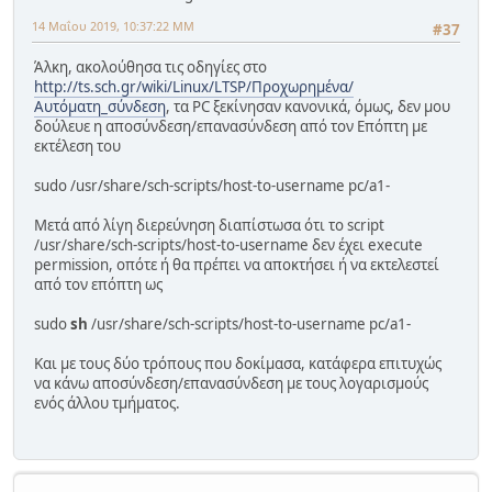
14 Μαΐου 2019, 10:37:22 ΜΜ
#37
Άλκη, ακολούθησα τις οδηγίες στο
http://ts.sch.gr/wiki/Linux/LTSP/Προχωρημένα/
Αυτόματη_σύνδεση
, τα PC ξεκίνησαν κανονικά, όμως, δεν μου
δούλευε η αποσύνδεση/επανασύνδεση από τον Επόπτη με
εκτέλεση του
sudo /usr/share/sch-scripts/host-to-username pc/a1-
Μετά από λίγη διερεύνηση διαπίστωσα ότι το script
/usr/share/sch-scripts/host-to-username δεν έχει execute
permission, οπότε ή θα πρέπει να αποκτήσει ή να εκτελεστεί
από τον επόπτη ως
sudo
sh
/usr/share/sch-scripts/host-to-username pc/a1-
Και με τους δύο τρόπους που δοκίμασα, κατάφερα επιτυχώς
να κάνω αποσύνδεση/επανασύνδεση με τους λογαρισμούς
ενός άλλου τμήματος.