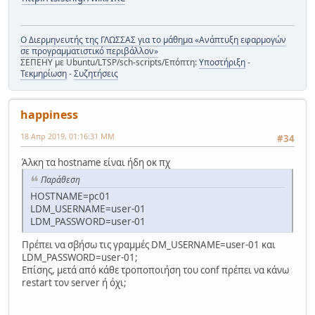
Ο Διερμηνευτής της ΓΛΩΣΣΑΣ για το μάθημα «Ανάπτυξη εφαρμογών
σε προγραμματιστικό περιβάλλον»
ΣΕΠΕΗΥ με Ubuntu/LTSP/sch-scripts/Επόπτη:
Υποστήριξη
-
Τεκμηρίωση
-
Συζητήσεις
happiness
18 Απρ 2019, 01:16:31 ΜΜ
#34
Άλκη τα hostname είναι ήδη οκ πχ
Παράθεση
HOSTNAME=pc01
LDM_USERNAME=user-01
LDM_PASSWORD=user-01
Πρέπει να σβήσω τις γραμμές DM_USERNAME=user-01 και
LDM_PASSWORD=user-01;
Επίσης, μετά από κάθε τροποποιήση του conf πρέπει να κάνω
restart τον server ή όχι;