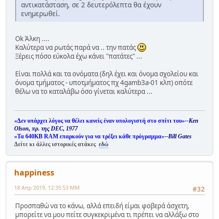
αντικατάσταση, σε 2 δευτερόλεπτα θα έχουν
ενημερωθεί.
Ok Άλκη ....
Καλύτερα να ρωτάς παρά να .. την πατάς
Ξέρεις πόσο εύκολα έχω κάνει "πατάτες" ...
Είναι πολλά και τα ονόματα (δηλ έχει και όνομα σχολείου και
όνομα τμήματος - υποτμήματος πχ 4gamb3a-01 κλπ) οπότε
θέλω να το καταλάβω όσο γίνεται καλύτερα ...
«Δεν υπάρχει λόγος να θέλει κανείς έναν υπολογιστή στο σπίτι του»
--Ken
Olson, πρ. της DEC, 1977
«Τα 640KB RAM επαρκούν για να τρέξει κάθε πρόγραμμα»
--Bill Gates
Δείτε κι άλλες ιστορικές ατάκες
εδώ
happiness
18 Απρ 2019, 12:35:53 ΜΜ
#32
Προσπαθώ να το κάνω, αλλά επειδή είμαι φοβερά άσχετη,
μπορείτε να μου πείτε συγκεκριμένα τι πρέπει να αλλάξω στο