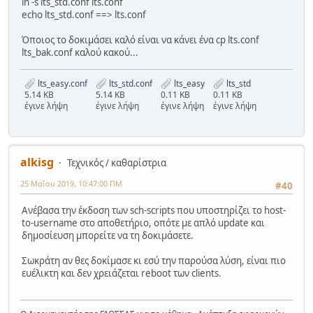
ln -s lts_std.conf lts.conf
echo lts_std.conf ==> lts.conf
Όποιος το δοκιμάσει καλό είναι να κάνει ένα cp lts.conf
lts_bak.conf καλού κακού...
lts_easy.conf
lts_std.conf
lts_easy
lts_std
5.14 KB
5.14 KB
0.11 KB
0.11 KB
έγινε λήψη
έγινε λήψη
έγινε λήψη
έγινε λήψη
alkisg
Τεχνικός / καθαρίστρια
25 Μαΐου 2019, 10:47:00 ΠΜ
#40
Ανέβασα την έκδοση των sch-scripts που υποστηρίζει το host-
to-username στο αποθετήριο, οπότε με απλό update και
δημοσίευση μπορείτε να τη δοκιμάσετε.
Σωκράτη αν θες δοκίμασε κι εσύ την παρούσα λύση, είναι πιο
ευέλικτη και δεν χρειάζεται reboot των clients.