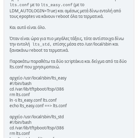
με το
(με το
lts.conf
lts_easy.conf
LDM_AUTOLOGIN=True) και αμέσως μετά δίνω εντολή από
τους epoptes να κάνουν reboot όλα τα τερματικά.
Και αυτό είναι όλο.
Όταν είναι ώρα για πιο μεγάλες τάξεις, τότε αντίστοιχα δίνω
την εντολή
επίσης μέσα στο /usr/local/sbin και
lts_std,
ξανακάνω reboot τα τερματικά.
Παρακάτω παραθέτω τα δύο scriptάκια και δείγμα από τα δύο
lts.conf που χρησιμοποιώ.
αρχείο /usr/local/sbin/lts_easy
#!/bin/bash
cd /var/lib/tftpboot/ltsp/i386
rm lts.conf
ln -s lts_easy.conf lts.conf
echo lts_easy.conf ==> lts.conf
αρχείο /usr/local/sbin/lts_std
#!/bin/bash
cd /var/lib/tftpboot/ltsp/i386
rm lts.conf