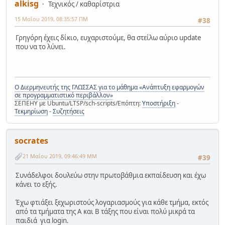
alkisg
Τεχνικός / καθαρίστρια
15 Μαΐου 2019, 08:35:57 ΠΜ
#38
Γρηγόρη έχεις δίκιο, ευχαριστούμε, θα στείλω αύριο update
που να το λύνει.
Ο Διερμηνευτής της ΓΛΩΣΣΑΣ για το μάθημα «Ανάπτυξη εφαρμογών
σε προγραμματιστικό περιβάλλον»
ΣΕΠΕΗΥ με Ubuntu/LTSP/sch-scripts/Επόπτη:
Υποστήριξη
-
Τεκμηρίωση
-
Συζητήσεις
socrates
21 Μαΐου 2019, 09:46:49 ΜΜ
#39
Συνάδελφοι δουλεύω στην πρωτοβάθμια εκπαίδευση και έχω
κάνει το εξής.
Έχω φτιάξει ξεχωριστούς λογαριασμούς για κάθε τμήμα, εκτός
από τα τμήματα της Α και Β τάξης που είναι πολύ μικρά τα
παιδιά για login.