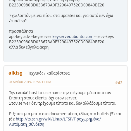
B2239C980BD033673A0F329049752CD09849BE20
Έχω λοιπόν μείνει πίσω στα updates και για αυτό δεν έχω
/run/ltsp?
προσπάθησα
apt-key adv --keyserver
keyserver.ubuntu.com
--recv-keys
B2239C980BD033673A0F329049752CD09849BE20
αλλά δεν έβγαλα άκρη
alkisg
Τεχνικός / καθαρίστρια
28 Μαΐου 2019, 10:54:11 ΠΜ
#42
Την εντολή host-to-username την τρέχουμε μέσα από τον
Επόπτη στους clients, όχι στον server.
Στον server δεν τρέχουμε τίποτα και δεν αλλάζουμε τίποτα.
Ρίξε και μια ματιά στο documentation, ιδίως στα bullets (5) και
(6):
http://ts.sch.gr/wiki/Linux/LTSP/Προχωρημένα/
Αυτόματη_σύνδεση