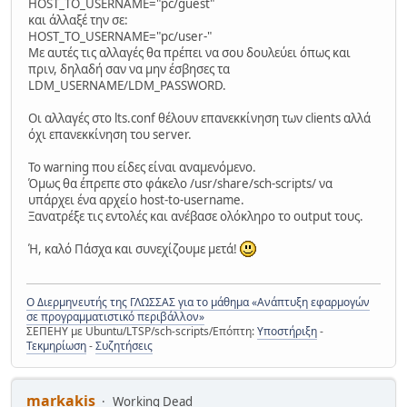
HOST_TO_USERNAME="pc/guest"
και άλλαξέ την σε:
HOST_TO_USERNAME="pc/user-"
Με αυτές τις αλλαγές θα πρέπει να σου δουλεύει όπως και
πριν, δηλαδή σαν να μην έσβησες τα
LDM_USERNAME/LDM_PASSWORD.
Οι αλλαγές στο lts.conf θέλουν επανεκκίνηση των clients αλλά
όχι επανεκκίνηση του server.
Το warning που είδες είναι αναμενόμενο.
Όμως θα έπρεπε στο φάκελο /usr/share/sch-scripts/ να
υπάρχει ένα αρχείο host-to-username.
Ξανατρέξε τις εντολές και ανέβασε ολόκληρο το output τους.
Ή, καλό Πάσχα και συνεχίζουμε μετά!
Ο Διερμηνευτής της ΓΛΩΣΣΑΣ για το μάθημα «Ανάπτυξη εφαρμογών
σε προγραμματιστικό περιβάλλον»
ΣΕΠΕΗΥ με Ubuntu/LTSP/sch-scripts/Επόπτη:
Υποστήριξη
-
Τεκμηρίωση
-
Συζητήσεις
markakis
Working Dead