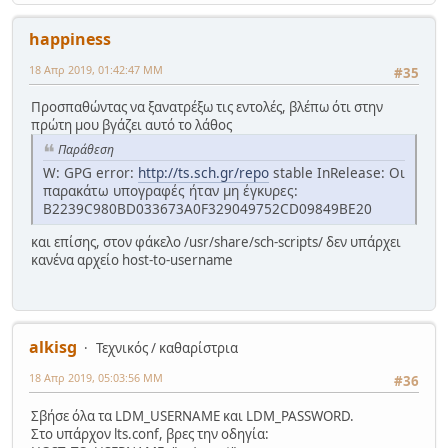
happiness
18 Απρ 2019, 01:42:47 ΜΜ
#35
Προσπαθώντας να ξανατρέξω τις εντολές, βλέπω ότι στην
πρώτη μου βγάζει αυτό το λάθος
Παράθεση
W: GPG error:
http://ts.sch.gr/repo
stable InRelease: Οι
παρακάτω υπογραφές ήταν μη έγκυρες:
B2239C980BD033673A0F329049752CD09849BE20
και επίσης, στον φάκελο /usr/share/sch-scripts/ δεν υπάρχει
κανένα αρχείο host-to-username
alkisg
Τεχνικός / καθαρίστρια
18 Απρ 2019, 05:03:56 ΜΜ
#36
Σβήσε όλα τα LDM_USERNAME και LDM_PASSWORD.
Στο υπάρχον lts.conf, βρες την οδηγία: