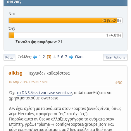
server;
Ναι
20 (95.2%)
Όχι
1 (4.8%)
Σύνολο ψηφοφόρων:
21
1
2
4
5
6
7
Όλοι
Σελίδες
3
Κάτω
User Actions
alkisg
Τεχνικός / καθαρίστρια
16 Απρ 2019, 12:50:07 ΜΜ
#30
Όχι
το DNS δεν είναι case sensitive
, απλά συνηθίζεται να
χρησιμοποιούμε lowercase.
Δεν έχει σχέση με τα ονόματα στον Epoptes (ενικός είναι, όπως
λέμε Hercules, προφέρεται "ης" και όχι "ες").
Παρόλα αυτά αν θες να αλλάξεις γρήγορα τα ονόματα στον
Επόπτη, γράψε "pluma ~/.config/epoptes/groups.json" και
κάνε εύρεση/αντικατάσταση, σε 2 δευτερόλεπτα θα έχουν