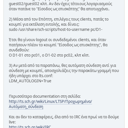
guest02/guest02 κλπ. Αν δεν έχεις τέτοιους λογαριασμούς
όταν πατάνε το "Είσοδος ως επισκέπτης" θα αποτυγχάνει.
2) Μέσα από τον Επόπτη, επιλέγεις τους clients, πατάς το
κουμπί για εκτέλεση εντολής, και δίνεις:
sudo /usr/share/sch-scripts/host-to-username pc/D1-
Έτσι θα γίνουν logout οι συνδεδεμένοι clients, και όταν
πατήσουν πλέον το κουμπί "Είσοδος ως επισκέπτης", θα
συνδεθούν:
Ο D1-01 στο pc01, ο D1-02 στο pc02, κλπ κλπ.
3) Αν μετά από τα παραπάνω, θες αυτόματη σύνδεση αντί για
σύνδεση με κουμπί, αποσχολιάζεις την παρακάτω γραμμή που
ήδη υπάρχει στο lts.conf:
LDM_AUTOLOGIN=True
Περισσότερο documentation στη σελίδα:
http://ts.sch.gr/wiki/Linux/LTSP/Προχωρημένα/
Αυτόματη_σύνδεση
Και αν δεν το καταφέρεις, έλα από το IRC ένα πρωί να το δούμε
live:
http://ts.sch.gr/wiki/IRC