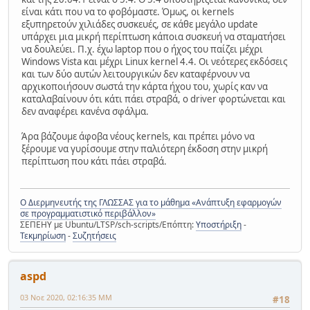
είναι κάτι που να το φοβόμαστε. Όμως, οι kernels
εξυπηρετούν χιλιάδες συσκευές, σε κάθε μεγάλο update
υπάρχει μια μικρή περίπτωση κάποια συσκευή να σταματήσει
να δουλεύει. Π.χ. έχω laptop που ο ήχος του παίζει μέχρι
Windows Vista και μέχρι Linux kernel 4.4. Οι νεότερες εκδόσεις
και των δύο αυτών λειτουργικών δεν καταφέρνουν να
αρχικοποιήσουν σωστά την κάρτα ήχου του, χωρίς καν να
καταλαβαίνουν ότι κάτι πάει στραβά, ο driver φορτώνεται και
δεν αναφέρει κανένα σφάλμα.
Άρα βάζουμε άφοβα νέους kernels, και πρέπει μόνο να
ξέρουμε να γυρίσουμε στην παλιότερη έκδοση στην μικρή
περίπτωση που κάτι πάει στραβά.
Ο Διερμηνευτής της ΓΛΩΣΣΑΣ για το μάθημα «Ανάπτυξη εφαρμογών
σε προγραμματιστικό περιβάλλον»
ΣΕΠΕΗΥ με Ubuntu/LTSP/sch-scripts/Επόπτη:
Υποστήριξη
-
Τεκμηρίωση
-
Συζητήσεις
aspd
03 Νοε 2020, 02:16:35 ΜΜ
#18