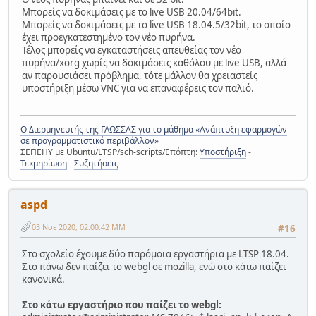
Μπορείς να δοκιμάσεις με το live USB 20.04/64bit.
Μπορείς να δοκιμάσεις με το live USB 18.04.5/32bit, το οποίο
έχει προεγκατεστημένο τον νέο πυρήνα.
Τέλος μπορείς να εγκαταστήσεις απευθείας τον νέο
πυρήνα/xorg χωρίς να δοκιμάσεις καθόλου με live USB, αλλά
αν παρουσιάσει πρόβλημα, τότε μάλλον θα χρειαστείς
υποστήριξη μέσω VNC για να επαναφέρεις τον παλιό.
Ο Διερμηνευτής της ΓΛΩΣΣΑΣ για το μάθημα «Ανάπτυξη εφαρμογών
σε προγραμματιστικό περιβάλλον»
ΣΕΠΕΗΥ με Ubuntu/LTSP/sch-scripts/Επόπτη:
Υποστήριξη
-
Τεκμηρίωση
-
Συζητήσεις
aspd
03 Νοε 2020, 02:00:42 ΜΜ
#16
Στο σχολείο έχουμε δύο παρόμοια εργαστήρια με LTSP 18.04.
Στο πάνω δεν παίζει το webgl σε mozilla, ενώ στο κάτω παίζει
κανονικά.
Στο κάτω εργαστήριο που παίζει το webgl: