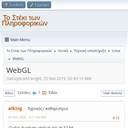
Σύνδεση
Εγγραφή
Το Στέκι των
Πληροφορικών
Main Menu
Το Στέκι των Πληροφορικών
Γενικά
Τεχνική υποστήριξη
Linux
►
►
►
WebGL
►
WebGL
Ξεκίνησε από bright, 25 Νοε 2019, 02:43:10 ΜΜ
1
Όλοι
Σελίδες
2
Κάτω
User Actions
alkisg
Τεχνικός / καθαρίστρια
03 Νοε 2020, 12:11:44 ΜΜ
#15
Ο νέος πυρήνας μπαίνει και σε 32 bit.