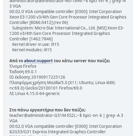
administrator@administrator-MS-7846:~$ lspci -nn -k | grep -A
3 VGA
00:02.0 VGA compatible controller [0300]: Intel Corporation
Xeon E3-1200 v3/4th Gen Core Processor Integrated Graphics
Controller [8086:0412] (rev 06)
Subsystem: Micro-Star International Co., Ltd. [MSI] Xeon E3-
1200 v3/4th Gen Core Processor Integrated Graphics
Controller [1462:7846]
Kernel driver in use: i915
Kernel modules: i915
Από το
about:support
του κάτω server που παίζει
Όνομα Firefox
Έκδοση 69.0.1
ID έκδοσης 20190917225126
Πλατφόρμα χρήστη Mozilla/5.0 (X11; Ubuntu; Linux i686;
rv:69.0) Gecko/20100101 Firefox/69.0
ΛΣ Linux 4.15.0-64-generic
Στο πάνω εργαστήριο που δεν παίζει:
teacher@administrator-G31M-ES2L:~$ lspci -nn -k | grep -A 3
VGA
00:02.0 VGA compatible controller [0300]: Intel Corporation
82G33/G31 Express Integrated Graphics Controller