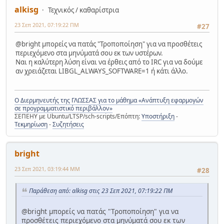
alkisg
Τεχνικός / καθαρίστρια
23 Σεπ 2021, 07:19:22 ΠΜ
#27
@bright μπορείς να πατάς "Τροποποίηση" για να προσθέτεις
περιεχόμενο στα μηνύματά σου εκ των υστέρων.
Ναι η καλύτερη λύση είναι να έρθεις από το IRC για να δούμε
αν χρειάζεται LIBGL_ALWAYS_SOFTWARE=1 ή κάτι άλλο.
Ο Διερμηνευτής της ΓΛΩΣΣΑΣ για το μάθημα «Ανάπτυξη εφαρμογών
σε προγραμματιστικό περιβάλλον»
ΣΕΠΕΗΥ με Ubuntu/LTSP/sch-scripts/Επόπτη:
Υποστήριξη
-
Τεκμηρίωση
-
Συζητήσεις
bright
23 Σεπ 2021, 03:19:44 ΜΜ
#28
Παράθεση από: alkisg στις 23 Σεπ 2021, 07:19:22 ΠΜ
@bright μπορείς να πατάς "Τροποποίηση" για να
προσθέτεις περιεχόμενο στα μηνύματά σου εκ των