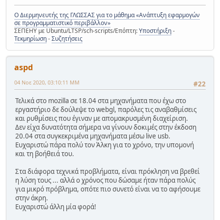
Ο Διερμηνευτής της ΓΛΩΣΣΑΣ για το μάθημα «Ανάπτυξη εφαρμογών
σε προγραμματιστικό περιβάλλον»
ΣΕΠΕΗΥ με Ubuntu/LTSP/sch-scripts/Επόπτη:
Υποστήριξη
-
Τεκμηρίωση
-
Συζητήσεις
aspd
04 Νοε 2020, 03:10:11 ΜΜ
#22
Τελικά στο mozilla σε 18.04 στα μηχανήματα που έχω στο
εργαστήριο δε δούλεψε το webgl, παρόλες τις αναβαθμίσεις
και ρυθμίσεις που έγιναν με απομακρυσμένη διαχείριση.
Δεν είχα δυνατότητα σήμερα να γίνουν δοκιμές στην έκδοση
20.04 στα συγκεκριμένα μηχανήματα μέσω live usb.
Ευχαριστώ πάρα πολύ τον Άλκη για το χρόνο, την υπομονή
και τη βοήθειά του.
Στα διάφορα τεχνικά προβλήματα, είναι πρόκληση να βρεθεί
η λύση τους ... αλλά ο χρόνος που δώσαμε ήταν πάρα πολύς
για μικρό πρόβλημα, οπότε πιο συνετό είναι να το αφήσουμε
στην άκρη.
Ευχαριστώ άλλη μία φορά!