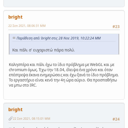
bright
22 Σεπ 2021, 08:06:31 ΜΜ
#23
Παράθεση από: bright στις 28 Νοε 2019, 10:22:24 ΜΜ
Και πάλι σ' ευχαριστώ πάρα πολύ.
Καλησπέρα και πάλι έχω το ίδιο πρόβλημα με WebGL και με
chromium όμως. Έχω την 18.04, έλειψα ένα χρόνο και όταν
επέστρεψα έκανα ενημερώσεις και έχω ξανά το ίδιο πρόβλημα.
Το εργαστήριο είναι κενό την 4η ώρα αύριο. Θα προσπαθήσω
να μπω στο IRC.
bright
22 Σεπ 2021, 08:15:01 ΜΜ
#24