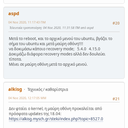
aspd
04 Νοε 2020, 11:17:43 ΠΜ
#20
Τελευταία τροποποίηση
: 04 Νοε 2020, 11:31:58 ΠΜ από aspd
Μετά το reboot, και το αρχικό μενού του ubuntu, βγάζει το
σήμα του ubuntu και μετά μαύρη οθόνη!!!!
να δοκιμάσω κάποιο recovery mode; 5.4.0 4.15.0
Δοκιμάζω διάφορα recovery modes αλλά δεν δουλεύει
τίποτα.
Μένει σε μαύρη οθόνη μετά το αρχικό μενού.
alkisg
Τεχνικός / καθαρίστρια
04 Νοε 2020, 12:17:05 ΜΜ
#21
Δεν φταίει ο kernel, η μαύρη οθόνη προκαλείται από
πρόσφατα updates της 18.04:
https://alkisg.mysch.gr/steki/index.php?topic=8527.0