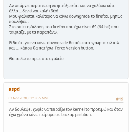
Αν υπάρχει περίπτωση να φτιάξω κάτι και να χαλάσω κάτι
άλλο ...δεν είναι καλή ιδέα!
Μου φαίνεται καλύτερο να κάνω downgrade το firefox, μήπως
δουλέψει. .
Στο σπίτι η έκδοση του firefox που έχω είναι 69 (64 bit) που
ταιριάζει με τα παραπάνω.
Είδα ότι για να κάνω downgrade θα πάω στο synaptic κτλ κτλ
και ... κάπου θα πατήσω Force Version button.
Θα τα δω το πρωί στο σχολείο
aspd
03 Νοε 2020, 02:18:55 ΜΜ
#19
Αν δουλέψει χωρίς να πειράξω τον kernel το προτιμώ και όταν
έχω χρόνο κάνω πείραμα σε backup partition.