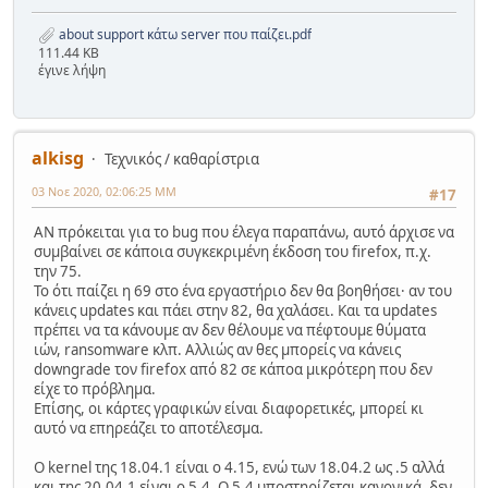
about support κάτω server που παίζει.pdf
111.44 KB
έγινε λήψη
alkisg
Τεχνικός / καθαρίστρια
03 Νοε 2020, 02:06:25 ΜΜ
#17
ΑΝ πρόκειται για το bug που έλεγα παραπάνω, αυτό άρχισε να
συμβαίνει σε κάποια συγκεκριμένη έκδοση του firefox, π.χ.
την 75.
Το ότι παίζει η 69 στο ένα εργαστήριο δεν θα βοηθήσει· αν του
κάνεις updates και πάει στην 82, θα χαλάσει. Και τα updates
πρέπει να τα κάνουμε αν δεν θέλουμε να πέφτουμε θύματα
ιών, ransomware κλπ. Αλλιώς αν θες μπορείς να κάνεις
downgrade τον firefox από 82 σε κάποα μικρότερη που δεν
είχε το πρόβλημα.
Επίσης, οι κάρτες γραφικών είναι διαφορετικές, μπορεί κι
αυτό να επηρεάζει το αποτέλεσμα.
Ο kernel της 18.04.1 είναι ο 4.15, ενώ των 18.04.2 ως .5 αλλά
και της 20.04.1 είναι ο 5.4. Ο 5.4 υποστηρίζεται κανονικά, δεν