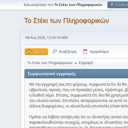
Καλωσορίσατε στο
Το Στέκι των Πληροφορικών
.
Σύνδεσ
Το Στέκι των Πληροφορικών
08 Αυγ 2026, 12:26:16 ΜΜ
Αρχική
Αναζήτηση
Ημερολόγιο
Το Στέκι των Πληροφορικών
Εγγραφή
►
Συμφωνητικό εγγραφής
Με την εγγραφή σας στο φόρουμ, συμφωνείτε ότι δε θα 
υβριστικό, αγενές, που να προκαλεί μίσος, πρόστυχο, β
η διεθνή νόμο. Επίσης, συμφωνείτε ότι δεν θα χρησιμο
του υλικού αυτού. Επιπλέον, απαγορεύονται σε αυτό τ
είδους διαφημίσεις, οι αλυσιδωτές επιστολές (chain let
Πρέπει να λάβετε υπόψη σας ότι οι ιδιοκτήτες αυτού τ
παρακολουθούνται συνεχώς, επομένως οι ιδιοκτήτες του
παρατιθέμενων πληροφοριών. Οι δημοσιεύσεις εκφράζου