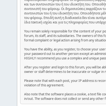
και των συντονιστών του ή του ιδιοκτήτη του. Οποιοδή
συντονιστή του φόρουμ. Οι δημοσιεύσεις εκφράζουν τις
συντονιστών του ή του ιδιοκτήτη του. Οποιοδήποτε μέλ
του φόρουμ. Επειδή αυτή η διαδικασία δεν είναι αυτόμ
ίδια τακτική ισχύει και για τις πληροφορίες που υπάρχ
You remain solely responsible for the content of your p
forum, its staff, and its subsidiaries. The owners of this 
formal complaint or legal action arising from any situati
You have the ability, as you register, to choose your us
your password out to another person except an administr
HIGHLY recommend you use a complex and unique passwo
After you register and login to this forum, you will be ab
owner or staff determines to be inaccurate or vulgar in 
Please note that with each post, your IP address is reco
violation of this agreement.
Also note that the software places a cookie, a text file
in/out. The software does not collect or send any other