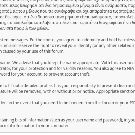
ποτε μέλος θεωρήσει ότι ένα δημοσιευμένο μήνυμα είναι ανάρμοστο, παρ
 απόψεις του μέλους που τις συνέγραψε και όχι απαραίτητα τις απόψεις
ος θεωρήσει ότι ένα δημοσιευμένο μήνυμα είναι ανάρμοστο, παρακαλείτ
ατη, παρακαλούμε καταλάβετε ότι δεν είναι εφικτό να διαγραφούν ή να 
ουν στα προφίλ των μελών.
osted messages. Furthermore, you agree to indemnify and hold harmless t
forum also reserve the right to reveal your identity (or any other related i
on caused by your use of this forum.
ername. We advise that you keep the name appropriate. With this user acc
ator, for your protection and for validity reasons. You also agree to NE
rd for your account, to prevent account theft.
le to fill out a detailed profile. It is your responsibility to present clean
nature will be removed, with or without prior notice. Appropriate sanctio
rded, in the event that you need to be banned from this forum or your ISP 
 containing bits of information (such as your username and password), in y
 form of information to your computer.