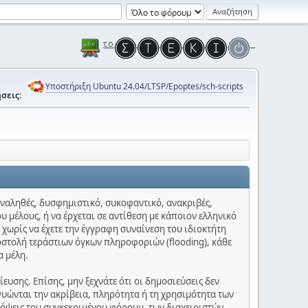
Υποστήριξη Ubuntu 24.04/LTSP/Epoptes/sch-scripts
σεις:
 αναληθές, δυσφημιστικό, συκοφαντικό, ανακριβές,
υ μέλους, ή να έρχεται σε αντίθεση με κάποιον ελληνικό
 χωρίς να έχετε την έγγραφη συναίνεση του ιδιοκτήτη
οστολή τεράστιων όγκων πληροφοριών (flooding), κάθε
α μέλη.
υσης. Επίσης, μην ξεχνάτε ότι οι δημοσιεύσεις δεν
γυώνται την ακρίβεια, πληρότητα ή τη χρησιμότητα των
πόψεις του συγκεκριμένου φόρουμ, των διαχειριστών