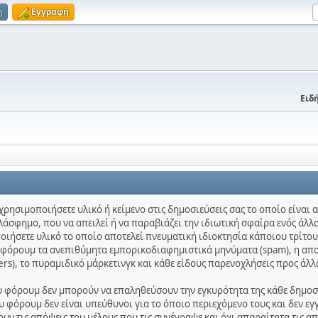
η
Εγγραφή
Ειδή
χρησιμοποιήσετε υλικό ή κείμενο στις δημοσιεύσεις σας το οποίο είναι
λάσφημο, που να απειλεί ή να παραβιάζει την ιδιωτική σφαίρα ενός άλλο
ποιήσετε υλικό το οποίο αποτελεί πνευματική ιδιοκτησία κάποιου τρίτου
ο φόρουμ τα ανεπιθύμητα εμπορικοδιαφημιστικά μηνύματα (spam), η απ
ters), το πυραμιδικό μάρκετινγκ και κάθε είδους παρενοχλήσεις προς άλλ
ου φόρουμ δεν μπορούν να επαληθεύσουν την εγκυρότητα της κάθε δημοσίε
 φόρουμ δεν είναι υπεύθυνοι για το όποιο περιεχόμενο τους και δεν εγ
ν τις απόψεις του μέλους που τις συνέγραψε και όχι απαραίτητα τις α