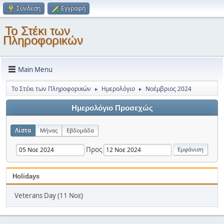
Σύνδεση
Εγγραφή
Το Στέκι των
Πληροφορικών
Main Menu
Το Στέκι των Πληροφορικών
Ημερολόγιο
Νοέμβριος 2024
►
►
Ημερολόγιο Προσεχώς
Λίστα
Μήνας
Εβδομάδα
Προς
Holidays
Veterans Day (11 Νοε)